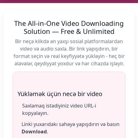
The All‑in‑One Video Downloading
Solution — Free & Unlimited
Bir neçə klikdə ən yaxşı sosial platformalardan
video və audio saxla. Bir link yapışdırın, bir
format seçin və real keyfiyyətə yükləyin - heç bir
əlavələr, qeydiyyat yoxdur və hər cihazda işləyir.
Yükləmək üçün necə bir video
Saxlamaq istədiyiniz video URL-i
kopyalayın.
Linki yuxarıdakı sahəyə yapışdırın və basın
Download
.