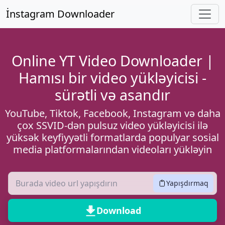
Əsas məzmuna keçin
İnstagram Downloader
Online YT Video Downloader |
Hamısı bir video yükləyicisi -
sürətli və asandır
YouTube, Tiktok, Facebook, Instagram və daha
çox SSVID-dən pulsuz video yükləyicisi ilə
yüksək keyfiyyətli formatlarda populyar sosial
media platformalarından videoları yükləyin
Yapışdırmaq
Download