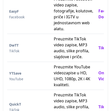
video zapise,
fotografije, kolutove,
Faceb
EasyF
priče i IGTV u
Downl
Facebook
jednostavnom web
alatu.
Preuzmite TikTok
video zapise, MP3
DwTT
TikTok
audio, slike profila,
TikTok
slajdove i priče.
Preuzmite YouTube
videozapise u HD,
Onlin
YTSave
UHD, 1080p, 2K i 4K
Video 
YouTube
kvaliteti.
Preuzmite TikTok
video zapise, MP3
QuickT
audio, slike profila,
TikTok
TikTok