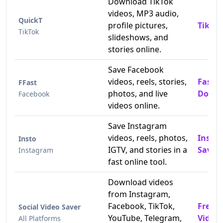
Download TikTok
videos, MP3 audio,
QuickT
profile pictures,
TikTok
TikTok
slideshows, and
stories online.
Save Facebook
videos, reels, stories,
Fast 
FFast
photos, and live
Downl
Facebook
videos online.
Save Instagram
videos, reels, photos,
Insta
Insto
IGTV, and stories in a
Saver
Instagram
fast online tool.
Download videos
from Instagram,
Facebook, TikTok,
Free 
Social Video Saver
YouTube, Telegram,
Video
All Platforms