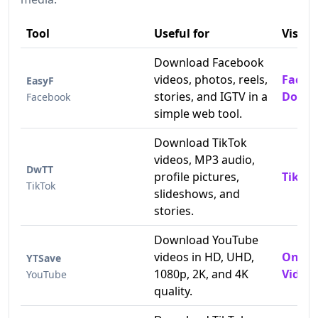
Tool
Useful for
Visit
Download Facebook
videos, photos, reels,
Faceb
EasyF
stories, and IGTV in a
Downl
Facebook
simple web tool.
Download TikTok
videos, MP3 audio,
DwTT
profile pictures,
TikTok
TikTok
slideshows, and
stories.
Download YouTube
videos in HD, UHD,
Onlin
YTSave
1080p, 2K, and 4K
Video 
YouTube
quality.