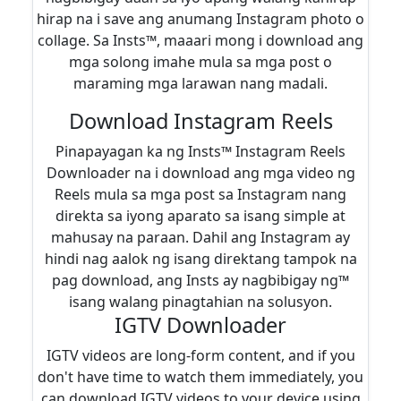
hirap na i save ang anumang Instagram photo o
collage. Sa Insts™, maaari mong i download ang
mga solong imahe mula sa mga post o
maraming mga larawan nang madali.
Download Instagram Reels
Pinapayagan ka ng Insts™ Instagram Reels
Downloader na i download ang mga video ng
Reels mula sa mga post sa Instagram nang
direkta sa iyong aparato sa isang simple at
mahusay na paraan. Dahil ang Instagram ay
hindi nag aalok ng isang direktang tampok na
pag download, ang Insts ay nagbibigay ng™
isang walang pinagtahian na solusyon.
IGTV Downloader
IGTV videos are long-form content, and if you
don't have time to watch them immediately, you
can download IGTV videos to your device using