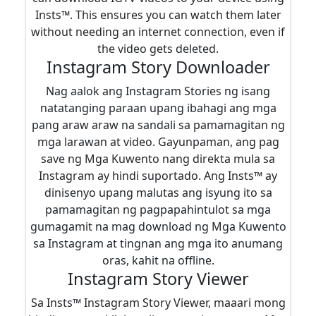
Insts™. This ensures you can watch them later
without needing an internet connection, even if
the video gets deleted.
Instagram Story Downloader
Nag aalok ang Instagram Stories ng isang
natatanging paraan upang ibahagi ang mga
pang araw araw na sandali sa pamamagitan ng
mga larawan at video. Gayunpaman, ang pag
save ng Mga Kuwento nang direkta mula sa
Instagram ay hindi suportado. Ang Insts™ ay
dinisenyo upang malutas ang isyung ito sa
pamamagitan ng pagpapahintulot sa mga
gumagamit na mag download ng Mga Kuwento
sa Instagram at tingnan ang mga ito anumang
oras, kahit na offline.
Instagram Story Viewer
Sa Insts™ Instagram Story Viewer, maaari mong