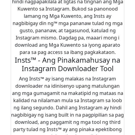
hindi nagpapakilala at ligtas na tingnan ang Mga
Kuwento sa Instagram. Bukod sa panonood
lamang ng Mga Kuwento, ang Insts ay
nagbibigay din ng™ mga pananaw tulad ng mga
gusto, pananaw, at tagasunod, katulad ng
Instagram mismo. Dagdag pa, maaari mong i
download ang Mga Kuwento sa iyong aparato
para sa pag access sa ibang pagkakataon.
Insts™ - Ang Pinakamahusay na
Instagram Downloader Tool
Ang Insts™ ay isang malakas na Instagram
downloader na idinisenyo upang matulungan
ang mga gumagamit na makatipid ng mataas na
kalidad na nilalaman mula sa Instagram sa loob
ng ilang segundo. Dahil ang Instagram ay hindi
nagbibigay ng isang built in na pagpipilian sa pag
download, ang paggamit ng mga tool ng third
party tulad ng Insts™ ay ang pinaka epektibong