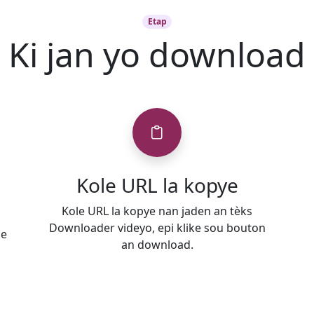
Etap
Ki jan yo download
Kole URL la kopye
Kole URL la kopye nan jaden an tèks
Downloader videyo, epi klike sou bouton
le
an download.