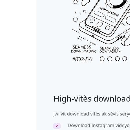
High-vitès downloa
Jwi vit download vitès ak sèvis ser
Download Instagram videy
✔