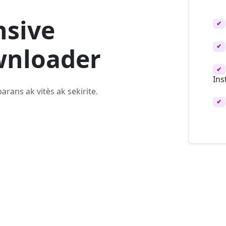
sive
✔
✔
wnloader
✔
Ins
ans ak vitès ak sekirite.
✔