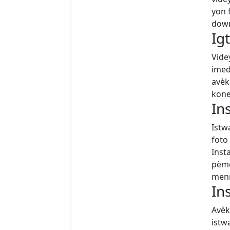
yon 
down
Ig
Vide
imed
avèk
kone
In
Istw
foto
Inst
pèmè
menm
In
Avèk
istw