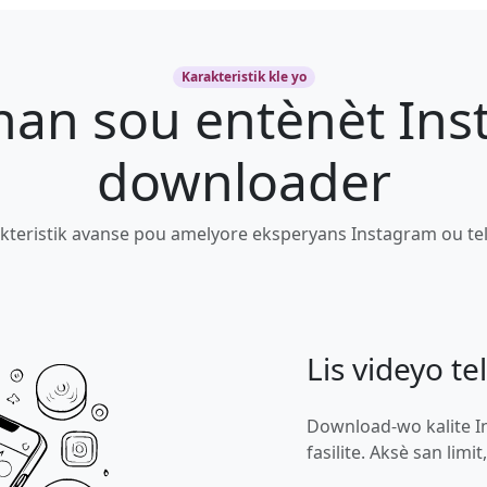
Karakteristik kle yo
 nan sou entènèt In
downloader
kteristik avanse pou amelyore eksperyans Instagram ou tel
Lis videyo te
Download-wo kalite 
fasilite. Aksè san limi