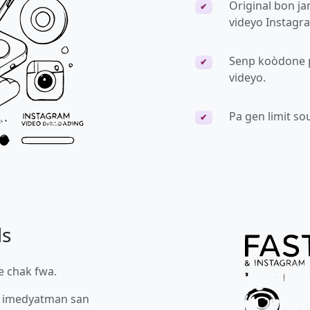
Original bon ja
✔
videyo Instagr
Senp koòdone p
✔
videyo.
Pa gen limit so
✔
ds
ye chak fwa.
o imedyatman san