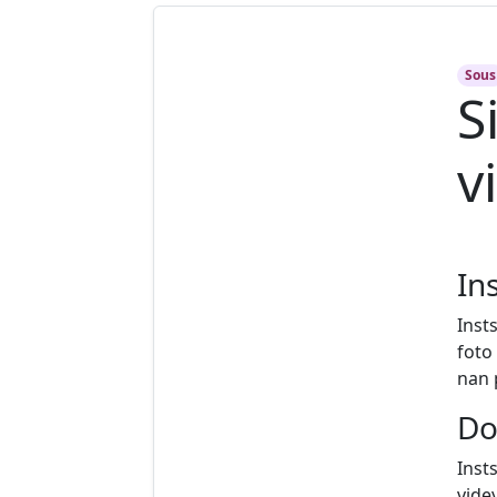
Sous
S
v
In
Inst
foto
nan p
Do
Inst
vide