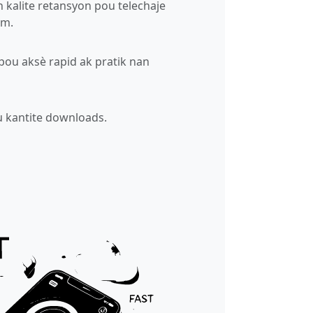
n kalite retansyon pou telechaje
am.
ou aksè rapid ak pratik nan
u kantite downloads.