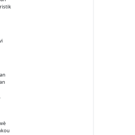
istik
vi
nan
nan
,
 wè
ankou