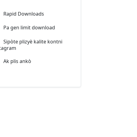
Rapid Downloads
Pa gen limit download
Sipòte plizyè kalite kontni
tagram
Ak plis ankò