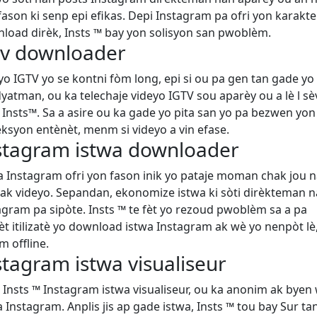
fason ki senp epi efikas. Depi Instagram pa ofri yon karakter
load dirèk, Insts ™ bay yon solisyon san pwoblèm.
tv downloader
yo IGTV yo se kontni fòm long, epi si ou pa gen tan gade yo
yatman, ou ka telechaje videyo IGTV sou aparèy ou a lè l sè
 Insts™. Sa a asire ou ka gade yo pita san yo pa bezwen yon
ksyon entènèt, menm si videyo a vin efase.
stagram istwa downloader
a Instagram ofri yon fason inik yo pataje moman chak jou 
 ak videyo. Sepandan, ekonomize istwa ki sòti dirèkteman 
agram pa sipòte. Insts ™ te fèt yo rezoud pwoblèm sa a pa
t itilizatè yo download istwa Instagram ak wè yo nenpòt lè
 offline.
stagram istwa visualiseur
 Insts ™ Instagram istwa visualiseur, ou ka anonim ak byen
a Instagram. Anplis jis ap gade istwa, Insts ™ tou bay Sur t