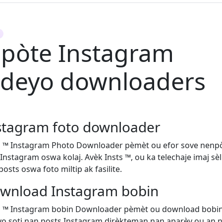
ipòte Instagram
ideyo downloaders
stagram foto downloader
s ™ Instagram Photo Downloader pèmèt ou efor sove nenp
 Instagram oswa kolaj. Avèk Insts ™, ou ka telechaje imaj sèl
osts oswa foto miltip ak fasilite.
wnload Instagram bobin
s ™ Instagram bobin Downloader pèmèt ou download bobi
yo soti nan posts Instagram dirèkteman nan aparèy ou an 