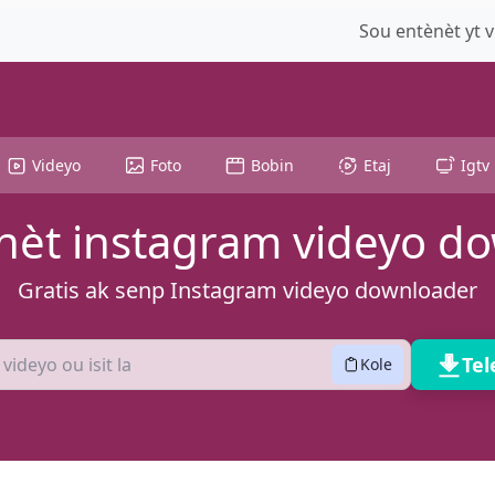
Sou entènèt yt 
Videyo
Foto
Bobin
Etaj
Igtv
nèt instagram videyo d
Gratis ak senp Instagram videyo downloader
Tel
Kole