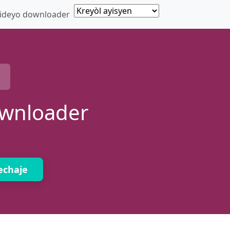
videyo downloader
ownloader
echaje