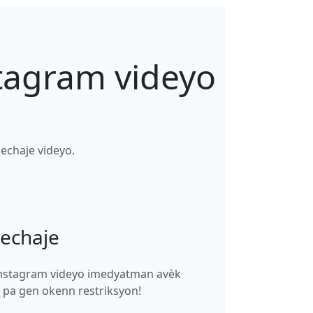
stagram videyo
echaje videyo.
lechaje
Instagram videyo imedyatman avèk
t, pa gen okenn restriksyon!