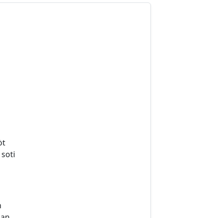
òt
 soti
n
nan