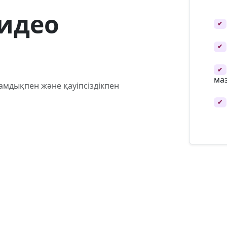
идео
✔
✔
✔
маз
мдықпен және қауіпсіздікпен
✔