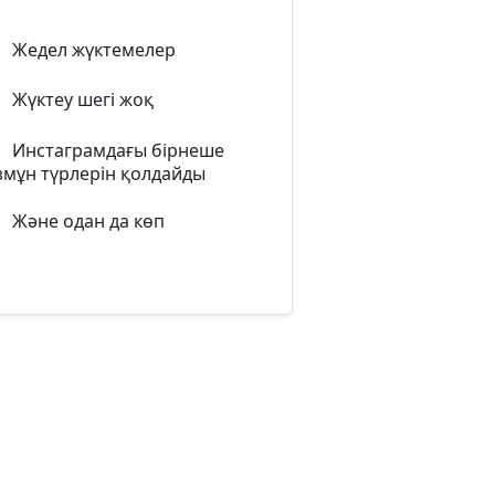
Жедел жүктемелер
Жүктеу шегі жоқ
Инстаграмдағы бірнеше
мұн түрлерін қолдайды
Және одан да көп