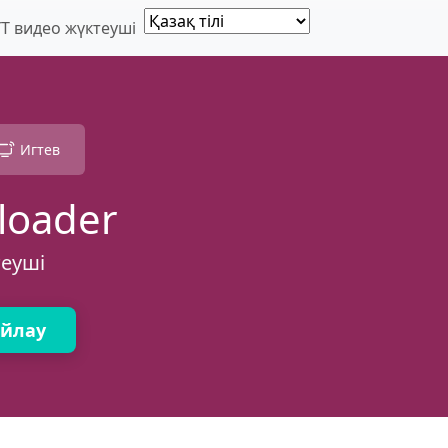
YT видео жүктеуші
Игтев
loader
теуші
айлау