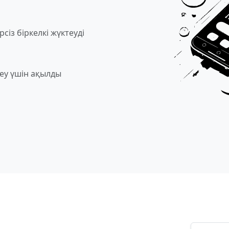
рсіз біркелкі жүктеуді
еу үшін ақылды