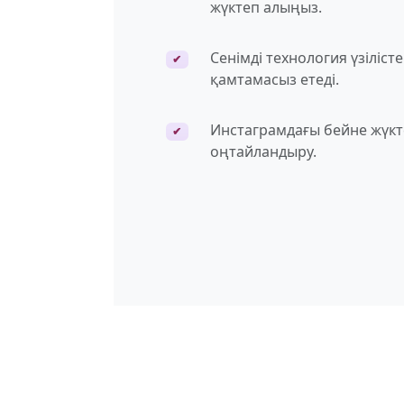
жүктеп алыңыз.
Сенімді технология үзілісте
✔
қамтамасыз етеді.
Инстаграмдағы бейне жүкт
✔
оңтайландыру.