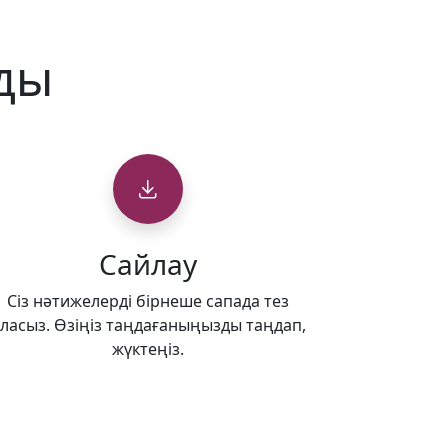
ады
Сайлау
Сіз нәтижелерді бірнеше сапада тез
ласыз. Өзіңіз таңдағаныңызды таңдап,
жүктеңіз.