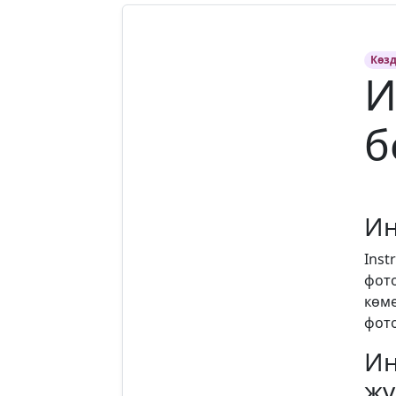
Көз
И
б
Ин
Inst
фото
көме
фото
Ин
жү