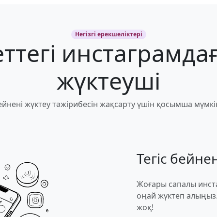
Негізгі ерекшеліктері
ттегі инстаграмда
жүктеуші
йнені жүктеу тәжірибесін жақсарту үшін қосымша мүмкі
Тегіс бейне
Жоғары сапалы инст
оңай жүктеп алыңыз.
жоқ!