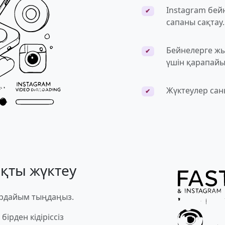
Instagram бей
✔
сапаны сақтау.
Бейнелерге жы
✔
үшін қарапайы
Жүктеулер сан
✔
қты жүктеу
рдайым тыңдаңыз.
ірден кідіріссіз