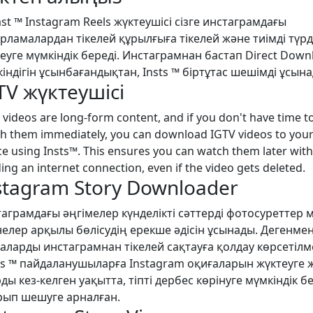
ast ™ Instagram Reels жүктеушісі сізге инстаграмдағы
рламалардан тікелей құрылғыға тікелей және тиімді түр
еуге мүмкіндік береді. Инстаграмнан бастап Direct Down
індігін ұсынбағандықтан, Insts ™ біртұтас шешімді ұсына
TV жүктеушісі
 videos are long-form content, and if you don't have time t
h them immediately, you can download IGTV videos to you
ce using Insts™. This ensures you can watch them later wit
ing an internet connection, even if the video gets deleted.
stagram Story Downloader
аграмдағы әңгімелер күнделікті сәттерді фотосуреттер 
елер арқылы бөлісудің ерекше әдісін ұсынады. Дегенмен
аларды инстаграмнан тікелей сақтауға қолдау көрсетілм
rs ™ пайдаланушыларға Instagram оқиғаларын жүктеуге 
ды кез-келген уақытта, тіпті дербес көрінуге мүмкіндік б
ып шешуге арналған.