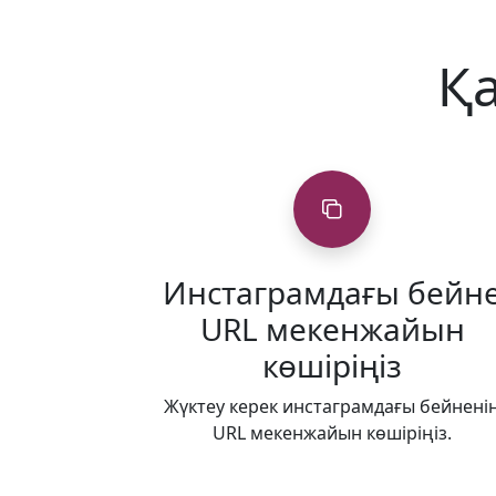
Қа
Инстаграмдағы бейн
URL мекенжайын
көшіріңіз
Жүктеу керек инстаграмдағы бейнені
URL мекенжайын көшіріңіз.