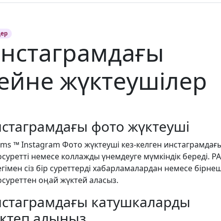
дер
нстаграмдағы
ейне жүктеушілер
стаграмдағы фото жүктеуші
rms ™ Instagram Фото жүктеуші кез-келген инстаграмдағ
суретті немесе коллажды үнемдеуге мүмкіндік береді. P
гімен сіз бір суреттерді хабарламалардан немесе бірне
суреттен оңай жүктей аласыз.
стаграмдағы катушкаларды
ктеп алыңыз