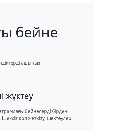
ғы бейне
ндіктерді ашыңыз.
ні жүктеу
аграмдағы бейнелерді бірден
 Шексіз қол жеткізу, шектеулер