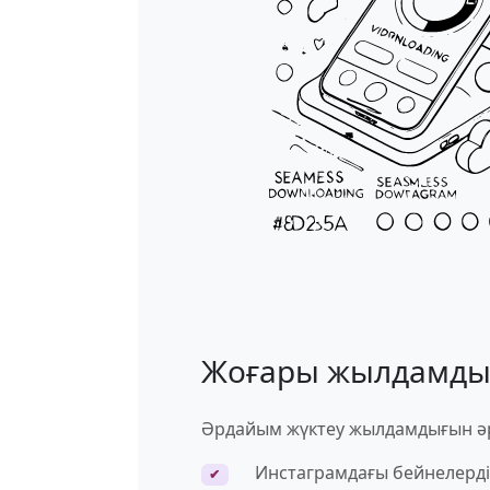
Жоғары жылдамды
Әрдайым жүктеу жылдамдығын ә
Инстаграмдағы бейнелерді б
✔