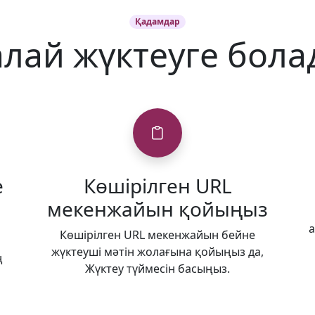
Қадамдар
лай жүктеуге бол
е
Көшірілген URL
мекенжайын қойыңыз
а
Көшірілген URL мекенжайын бейне
жүктеуші мәтін жолағына қойыңыз да,
ң
Жүктеу түймесін басыңыз.