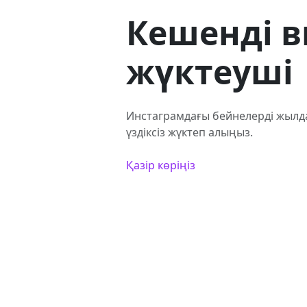
Кешенді в
жүктеуші
Инстаграмдағы бейнелерді жылда
үздіксіз жүктеп алыңыз.
Қазір көріңіз