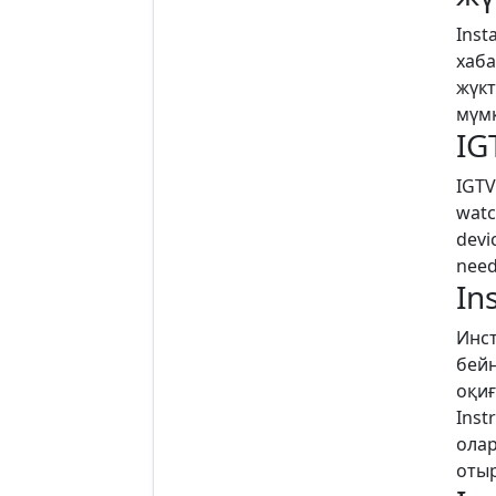
Inst
хаба
жүкт
мүмк
IG
IGTV
watc
devi
need
In
Инст
бейн
оқиғ
Inst
олар
отыр