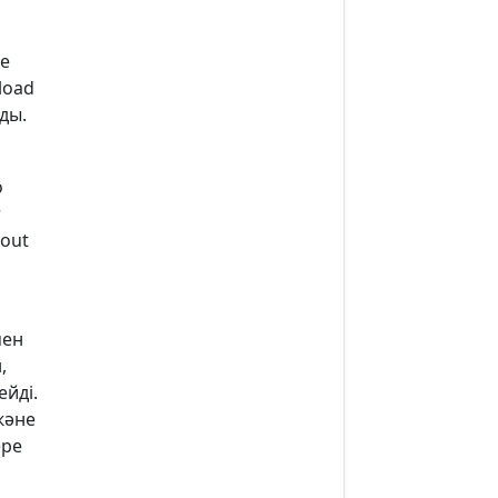
де
load
ды.
o
r
hout
мен
,
ейді.
және
ере