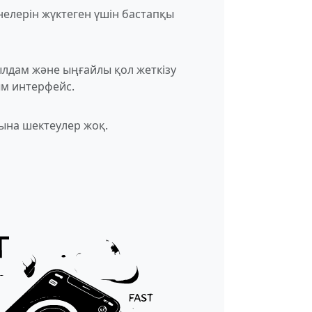
нелерін жүктеген үшін бастапқы
лдам және ыңғайлы қол жеткізу
м интерфейс.
ына шектеулер жоқ.