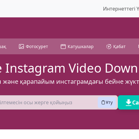
Интернеттегі 
шақ
Фотосурет
Катушкалар
Қабат
e Instagram Video Down
н және қарапайым инстаграмдағы бейне жүк
С
Ұту