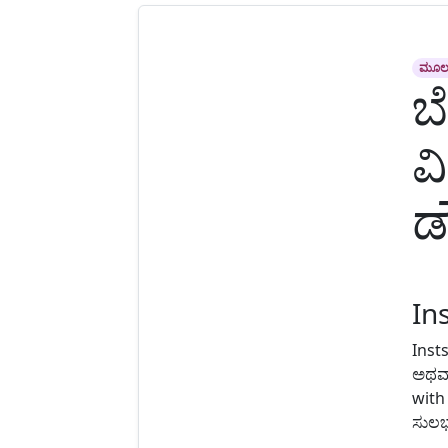
ಮೂಲ
ಬ
ವ
ಡ
In
Inst
ಅಥವಾ
with
ಸುಲಭ