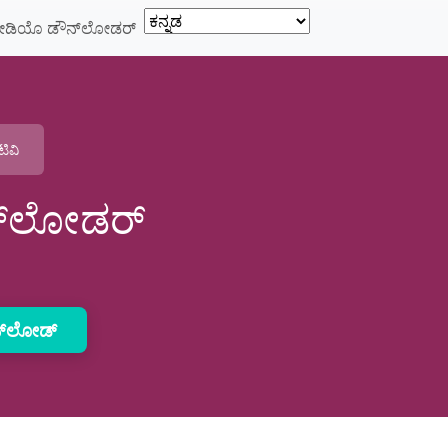
 ವೀಡಿಯೊ ಡೌನ್‌ಲೋಡರ್
ಟಿವಿ
ೌನ್‌ಲೋಡರ್
್‌ಲೋಡ್