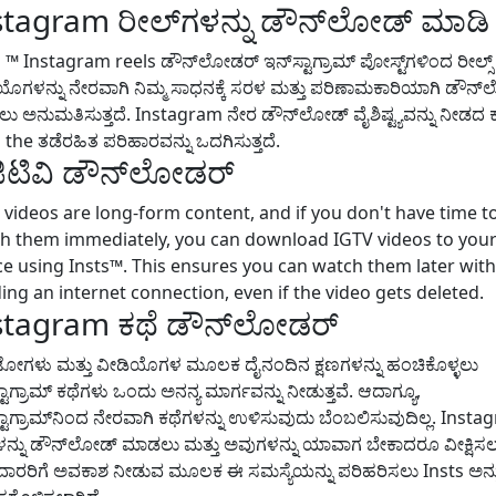
stagram ರೀಲ್‌ಗಳನ್ನು ಡೌನ್‌ಲೋಡ್ ಮಾಡಿ
 ™ Instagram reels ಡೌನ್‌ಲೋಡರ್ ಇನ್‌ಸ್ಟಾಗ್ರಾಮ್ ಪೋಸ್ಟ್‌ಗಳಿಂದ ರೀಲ್ಸ್
ಯೊಗಳನ್ನು ನೇರವಾಗಿ ನಿಮ್ಮ ಸಾಧನಕ್ಕೆ ಸರಳ ಮತ್ತು ಪರಿಣಾಮಕಾರಿಯಾಗಿ ಡೌನ್
ು ಅನುಮತಿಸುತ್ತದೆ. Instagram ನೇರ ಡೌನ್‌ಲೋಡ್ ವೈಶಿಷ್ಟ್ಯವನ್ನು ನೀಡದ 
 the ತಡೆರಹಿತ ಪರಿಹಾರವನ್ನು ಒದಗಿಸುತ್ತದೆ.
ಿಟಿವಿ ಡೌನ್‌ಲೋಡರ್
 videos are long-form content, and if you don't have time t
h them immediately, you can download IGTV videos to you
ce using Insts™. This ensures you can watch them later wit
ing an internet connection, even if the video gets deleted.
stagram ಕಥೆ ಡೌನ್‌ಲೋಡರ್
ಗಳು ಮತ್ತು ವೀಡಿಯೊಗಳ ಮೂಲಕ ದೈನಂದಿನ ಕ್ಷಣಗಳನ್ನು ಹಂಚಿಕೊಳ್ಳಲು
್ಟಾಗ್ರಾಮ್ ಕಥೆಗಳು ಒಂದು ಅನನ್ಯ ಮಾರ್ಗವನ್ನು ನೀಡುತ್ತವೆ. ಆದಾಗ್ಯೂ,
್ಟಾಗ್ರಾಮ್‌ನಿಂದ ನೇರವಾಗಿ ಕಥೆಗಳನ್ನು ಉಳಿಸುವುದು ಬೆಂಬಲಿಸುವುದಿಲ್ಲ. Inst
ಳನ್ನು ಡೌನ್‌ಲೋಡ್ ಮಾಡಲು ಮತ್ತು ಅವುಗಳನ್ನು ಯಾವಾಗ ಬೇಕಾದರೂ ವೀಕ್ಷಿಸಲ
ದಾರರಿಗೆ ಅವಕಾಶ ನೀಡುವ ಮೂಲಕ ಈ ಸಮಸ್ಯೆಯನ್ನು ಪರಿಹರಿಸಲು Insts ಅನ್ನ