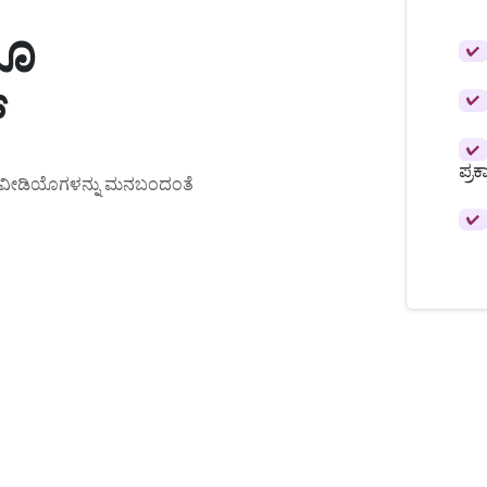
ಯೊ
✔
್
✔
✔
ಪ್ರಕ
ಾಮ್ ವೀಡಿಯೊಗಳನ್ನು ಮನಬಂದಂತೆ
✔