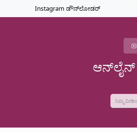
ಮುಖ್ಯ ವಿಷಯಕ್ಕೆ ತೆರಳಿ
Instagram ಡೌನ್‌ಲೋಡರ್
ಆನ್‌ಲೈನ್