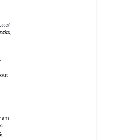
‌ಲೋಡ್
ಕಾರಣ,
o
r
hout
agram
ು
ು