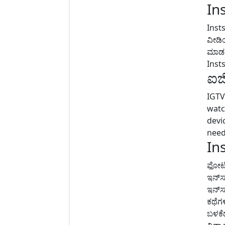
In
Insts
ವೀಡಿ
ಮಾಡಲ
Insts
ಐಜ
IGTV
watc
devi
need
In
ಫೋಟೋ
ಇನ್‌ಸ
ಇನ್‌ಸ
ಕಥೆಗ
ಬಳಕೆ