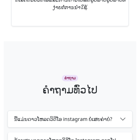
ງ່າຍຕໍ່ການນໍາໃຊ້.
ຄໍາຖາມ
ຄໍາຖາມທົ່ວໄປ
ນີ້ແມ່ນດາວໂຫລດວິດີໂອ instagram ບໍ່ເສຍຄ່າບໍ?