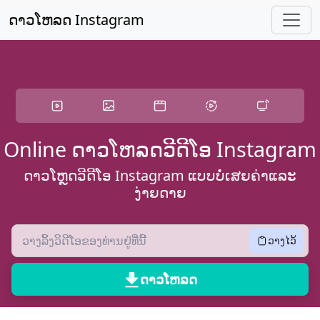
ຂ້າມໄປຫາເນື້ອໃນຫຼັກ
ດາວໂຫລດ Instagram
Online ດາວໂຫລດວີດີໂອ Instagram
ດາວໂຫຼດວີດີໂອ Instagram ແບບບໍ່ເສຍຄ່າແລະ
ງ່າຍດາຍ
ວາງໄວ້
ດາວໂຫລດ