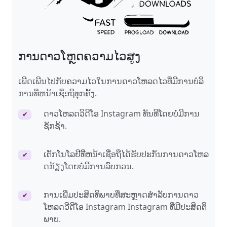
ການດາວໂຫຼດຄວາມໄວສູງ
ເພີດເພີນໄປກັບຄວາມໄວໃນການດາວໂຫລດໄວທີ່ມີການບໍລິ
ການທີ່ຫນ້າເຊື່ອຖືທຸກຄັ້ງ.
ດາວໂຫລດວິດີໂອ Instagram ທັນທີໂດຍບໍ່ມີການ
✔
ຊັກຊ້າ.
ເຕັກໂນໂລຢີທີ່ຫນ້າເຊື່ອຖືໄດ້ຮັບປະກັນການດາວໂຫລ
✔
ດກ້ຽງໂດຍບໍ່ມີການລົບກວນ.
ການເພີ່ມປະສິດທິພາບທີ່ສະຫຼາດສໍາລັບການດາວ
✔
ໂຫລດວີດີໂອ Instagram Instagram ທີ່ມີປະສິດຕິ
ພາບ.