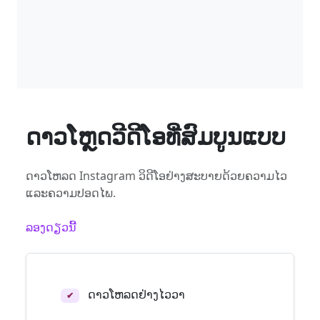
ດາວໂຫຼດວີດີໂອທີ່ສົມບູນແບບ
ດາວໂຫລດ Instagram ວິດີໂອຢ່າງສະບາຍດ້ວຍຄວາມໄວ
ແລະຄວາມປອດໄພ.
ລອງດຽວນີ້
ດາວໂຫລດຢ່າງໄວວາ
✔