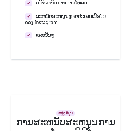
ບໍ່ມີຂໍ້ຈໍາກັດການດາວໂຫລດ
✔
ສະຫນັບສະຫນູນຫຼາຍປະເພດເນື້ອໃນ
✔
ຂອງ Instagram
ແລະອື່ນໆ
✔
ແຫຼ່ງຂໍ້ມູນ
ການສະຫນັບສະຫນູນການ