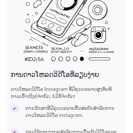
ການດາວໂຫລດວິດີໂອທີ່ລຽບງ່າຍ
ດາວໂຫລດວິດີໂອ Instagram ທີ່ມີຄຸນນະພາບສູງທັນທີ.
ການເຂົ້າເຖິງບໍ່ຈໍາກັດ, ບໍ່ມີຂໍ້ຈໍາກັດ!
ການຮັກສາທີ່ມີຄຸນນະພາບຕົ້ນສະບັບສໍາລັບການ
✔
ດາວໂຫລດວິດີໂອ instagram.
ການໂຕ້ຕອບງ່າຍໆສໍາລັບການເຂົ້າເຖິງວິດີໂອແລະ
✔