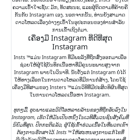
ຄວາມເຂົ້າໃຈເຊັ່ນ: ມັກ, ທັດສະນະ, ແລະຜູ້ຕິດຕາມທີ່ຄ້າຍຄື
ກັນກັບ Instagram ເອງ. ນອກຈາກນັ້ນ, ທ່ານຍັງສາມາດ
ດາວໂຫລດເລື່ອງຕ່າງໆເຂົ້າໃນອຸປະກອນຂອງທ່ານສໍາລັບ
ການເຂົ້າເຖິງຕໍ່ມາ.
ເຄື່ອງມື Instagram ທີ່ດີທີ່ສຸດ
Instagram
Insts ™ແມ່ນ Instagram ທີ່ມີພະລັງທີ່ຖືກສົ່ງອອກມາເພື່ອ
ຊ່ວຍໃຫ້ຜູ້ໃຊ້ບັນທຶກເນື້ອຫາທີ່ມີຄຸນນະພາບສູງຈາກ
Instagram ພາຍໃນວິນາທີ. ນັບຕັ້ງແຕ່ Instagram ບໍ່ໄດ້
ໃຫ້ທາງເລືອກໃນການດາວໂຫລດທີ່ມີການກໍ່ສ້າງ, ໂດຍໃຊ້
ເຄື່ອງມືທີສາມຂອງ Insters ™ແມ່ນວິທີທີ່ມີປະສິດທິຜົນທີ່ສຸດ
ໃນການດາວໂຫລດເນື້ອຫາ Instagram.
ທຸກໆມື້, ຮູບພາບແລະວິດີໂອຫລາຍລ້ານຂອງທີ່ຖືກອັບລົງໃນ
Instagram, ເຮັດໃຫ້ມັນເປັນຫນຶ່ງໃນເວທີສື່ມວນຊົນສັງຄົມທີ່
ນິຍົມທີ່ສຸດ. ປົກກະຕິແລ້ວ, ຜູ້ໃຊ້ເຂົ້າຮ່ວມເນື້ອໃນທີ່ພວກເຂົາ
ຕ້ອງການຮັກສາໄວ້. Insts ™ໃຫ້ສະຫນອງການແກ້ໄຂທີ່
ດີເລີດດ້ວຍວິດີໂອແລະການດາວໂຫລດຮູບພາບຮູບພາບທີ່