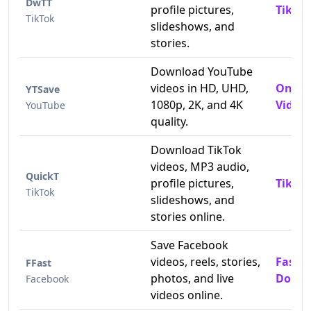
DwTT
profile pictures,
TikTok
TikTok
slideshows, and
stories.
Download YouTube
videos in HD, UHD,
Onlin
YTSave
1080p, 2K, and 4K
Video 
YouTube
quality.
Download TikTok
videos, MP3 audio,
QuickT
profile pictures,
TikTok
TikTok
slideshows, and
stories online.
Save Facebook
videos, reels, stories,
Fast 
FFast
photos, and live
Downl
Facebook
videos online.