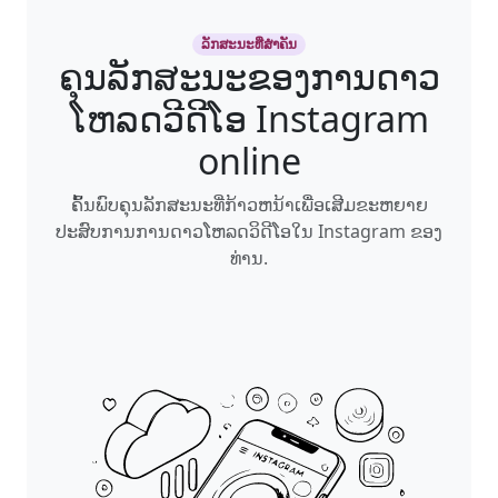
ລັກສະນະທີ່ສໍາຄັນ
ຄຸນລັກສະນະຂອງການດາວ
ໂຫລດວີດີໂອ Instagram
online
ຄົ້ນພົບຄຸນລັກສະນະທີ່ກ້າວຫນ້າເພື່ອເສີມຂະຫຍາຍ
ປະສົບການການດາວໂຫລດວິດີໂອໃນ Instagram ຂອງ
ທ່ານ.