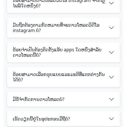
ຂ້ອຍສາມາດດາວໂຫລດວິດີໂອ Instagram ຈາກໂປຼ
ໄຟລ໌ໃດຫນຶ່ງບໍ?
ມັນຖືກຕ້ອງຕາມກົດຫມາຍທີ່ຈະດາວໂຫລດວິດີໂອ
instagram ບໍ?
ຂ້ອຍຈໍາເປັນຕ້ອງຕິດຕັ້ງແອັບ apps ໃດຫນຶ່ງສໍາລັບ
ດາວໂຫລດນີ້ບໍ?
ຂ້ອຍສາມາດເລືອກຮູບແບບແລະມະຕິທີ່ແຕກຕ່າງກັນ
ໄດ້ບໍ?
ມີຂໍ້ຈໍາກັດການດາວໂຫລດບໍ?
ເຮັດວຽກນີ້ຢູ່ໃນອຸປະກອນມືຖືບໍ?