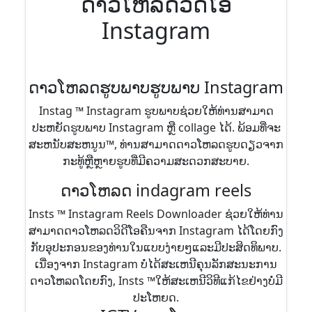
ດາວໂຫລດວີດີໂອ
Instagram
ດາວໂຫລດຮູບພາບຮູບພາບ Instagram
Instag ™ Instagram ຮູບພາບຊ່ວຍໃຫ້ທ່ານສາມາດ
ປະຫຍັດຮູບພາບ Instagram ຫຼື collage ໄດ້. ພ້ອມທີ່ຈະ
ສະຫນັບສະຫນູນ™, ທ່ານສາມາດດາວໂຫລດຮູບດຽວຈາກ
ກະທູ້ຫຼືຫຼາຍຮູບທີ່ມີຄວາມສະດວກສະບາຍ.
ດາວໂຫລດ indagram reels
Insts ™ Instagram Reels Downloader ຊ່ວຍໃຫ້ທ່ານ
ສາມາດດາວໂຫລດວິດີໂອຄືນຈາກ Instagram ໄດ້ໂດຍກົງ
ກັບອຸປະກອນຂອງທ່ານໃນແບບງ່າຍໆແລະມີປະສິດທິພາບ.
ເນື່ອງຈາກ Instagram ບໍ່ໄດ້ສະເຫນີຄຸນລັກສະນະການ
ດາວໂຫລດໂດຍກົງ, Insts ™ໃຫ້ສະເຫນີວິທີແກ້ໄຂຢ່າງບໍ່ມີ
ປະໂຫຍດ.