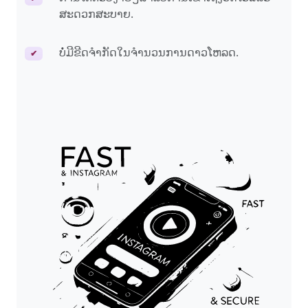
ສະດວກສະບາຍ.
ບໍ່ມີຂີດຈໍາກັດໃນຈໍານວນການດາວໂຫລດ.
✔