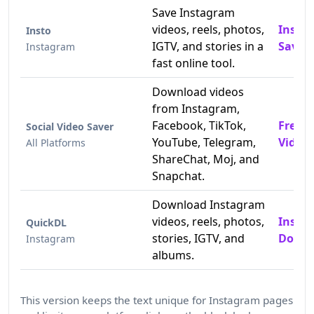
Save Instagram
videos, reels, photos,
Insta
Insto
IGTV, and stories in a
Saver
Instagram
fast online tool.
Download videos
from Instagram,
Facebook, TikTok,
Free 
Social Video Saver
YouTube, Telegram,
Video
All Platforms
ShareChat, Moj, and
Snapchat.
Download Instagram
videos, reels, photos,
Insta
QuickDL
stories, IGTV, and
Downl
Instagram
albums.
This version keeps the text unique for Instagram pages