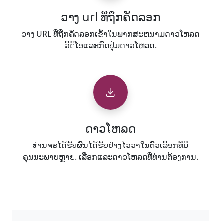
ວາງ url ທີ່ຖືກຄັດລອກ
ວາງ URL ທີ່ຖືກຄັດລອກເຂົ້າໃນພາກສະຫນາມດາວໂຫລດ
ວິດີໂອແລະກົດປຸ່ມດາວໂຫລດ.
ດາວໂຫລດ
ທ່ານຈະໄດ້ຮັບຜົນໄດ້ຮັບຢ່າງໄວວາໃນຕົວເລືອກທີ່ມີ
ຄຸນນະພາບຫຼາຍ. ເລືອກແລະດາວໂຫລດທີ່ທ່ານຕ້ອງການ.