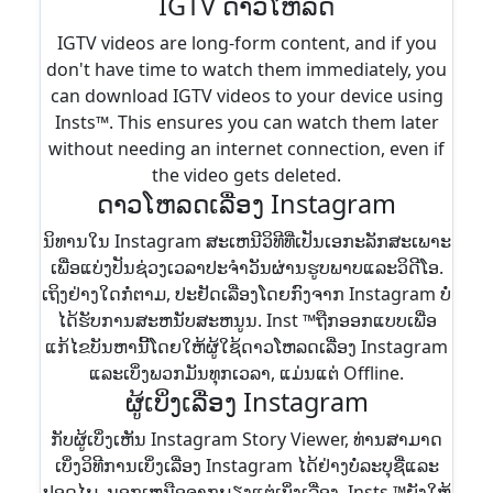
IGTV ດາວໂຫລດ
IGTV videos are long-form content, and if you
don't have time to watch them immediately, you
can download IGTV videos to your device using
Insts™. This ensures you can watch them later
without needing an internet connection, even if
the video gets deleted.
ດາວໂຫລດເລື່ອງ Instagram
ນິທານໃນ Instagram ສະເຫນີວິທີທີ່ເປັນເອກະລັກສະເພາະ
ເພື່ອແບ່ງປັນຊ່ວງເວລາປະຈໍາວັນຜ່ານຮູບພາບແລະວິດີໂອ.
ເຖິງຢ່າງໃດກໍ່ຕາມ, ປະຢັດເລື່ອງໂດຍກົງຈາກ Instagram ບໍ່
ໄດ້ຮັບການສະຫນັບສະຫນູນ. Inst ™ຖືກອອກແບບເພື່ອ
ແກ້ໄຂບັນຫານີ້ໂດຍໃຫ້ຜູ້ໃຊ້ດາວໂຫລດເລື່ອງ Instagram
ແລະເບິ່ງພວກມັນທຸກເວລາ, ແມ່ນແຕ່ Offline.
ຜູ້ເບິ່ງເລື່ອງ Instagram
ກັບຜູ້ເບິ່ງເຫັນ Instagram Story Viewer, ທ່ານສາມາດ
ເບິ່ງວິທີການເບິ່ງເລື່ອງ Instagram ໄດ້ຢ່າງບໍ່ລະບຸຊື່ແລະ
ປອດໄພ. ນອກເຫນືອຈາກພຽງແຕ່ເບິ່ງເລື່ອງ, Insts ™ຍັງໃຫ້