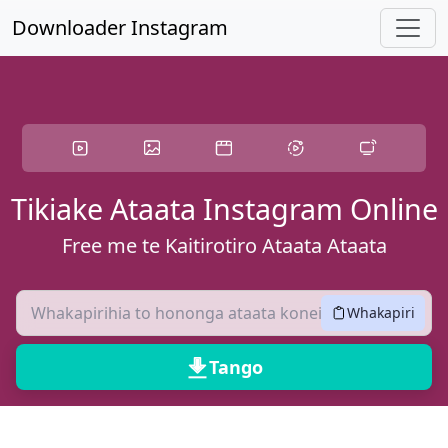
Haere ki te ihirangi matua
Downloader Instagram
Tikiake Ataata Instagram Online
Free me te Kaitirotiro Ataata Ataata
Whakapiri
Tango