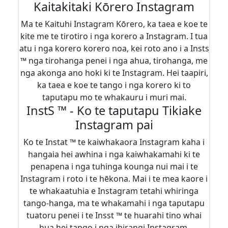
Kaitakitaki Kōrero Instagram
Ma te Kaituhi Instagram Kōrero, ka taea e koe te
kite me te tirotiro i nga korero a Instagram. I tua
atu i nga korero korero noa, kei roto ano i a Insts
™ nga tirohanga penei i nga ahua, tirohanga, me
nga akonga ano hoki ki te Instagram. Hei taapiri,
ka taea e koe te tango i nga korero ki to
taputapu mo te whakauru i muri mai.
InstS ™ - Ko te taputapu Tikiake
Instagram pai
Ko te Instat ™ te kaiwhakaora Instagram kaha i
hangaia hei awhina i nga kaiwhakamahi ki te
penapena i nga tuhinga kounga nui mai i te
Instagram i roto i te hēkona. Mai i te mea kaore i
te whakaatuhia e Instagram tetahi whiringa
tango-hanga, ma te whakamahi i nga taputapu
tuatoru penei i te Insst ™ te huarahi tino whai
hua hei tango i nga ihirangi Instagram.