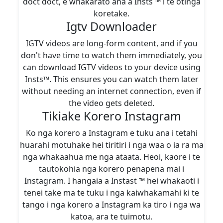
doct doct, e whakarato ana a Insts ™ i te otinga
koretake.
Igtv Downloader
IGTV videos are long-form content, and if you
don't have time to watch them immediately, you
can download IGTV videos to your device using
Insts™. This ensures you can watch them later
without needing an internet connection, even if
the video gets deleted.
Tikiake Korero Instagram
Ko nga korero a Instagram e tuku ana i tetahi
huarahi motuhake hei tiritiri i nga waa o ia ra ma
nga whakaahua me nga ataata. Heoi, kaore i te
tautokohia nga korero penapena mai i
Instagram. I hangaia a Instast ™ hei whakaoti i
tenei take ma te tuku i nga kaiwhakamahi ki te
tango i nga korero a Instagram ka tiro i nga wa
katoa, ara te tuimotu.