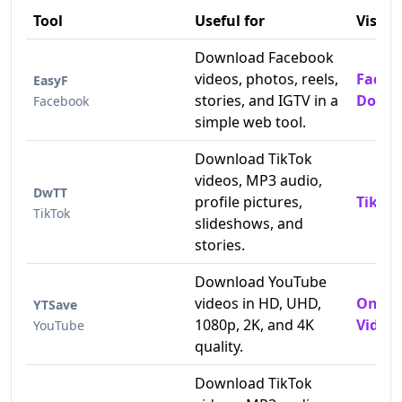
Tool
Useful for
Visit
Download Facebook
videos, photos, reels,
Faceb
EasyF
stories, and IGTV in a
Downl
Facebook
simple web tool.
Download TikTok
videos, MP3 audio,
DwTT
profile pictures,
TikTok
TikTok
slideshows, and
stories.
Download YouTube
videos in HD, UHD,
Onlin
YTSave
1080p, 2K, and 4K
Video 
YouTube
quality.
Download TikTok