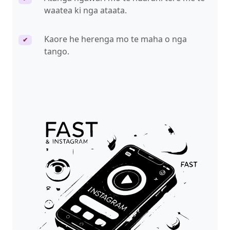
waatea ki nga ataata.
Kaore he herenga mo te maha o nga
✔
tango.