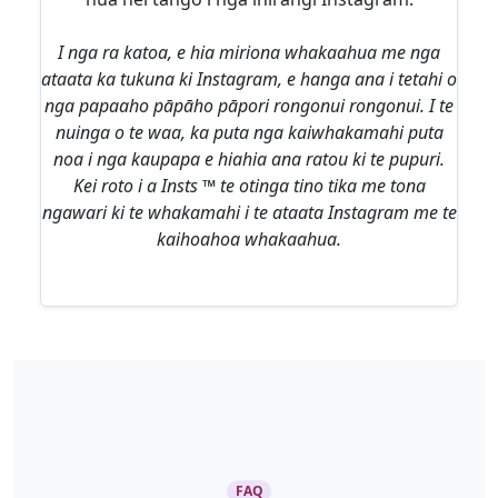
I nga ra katoa, e hia miriona whakaahua me nga
ataata ka tukuna ki Instagram, e hanga ana i tetahi o
nga papaaho pāpāho pāpori rongonui rongonui. I te
nuinga o te waa, ka puta nga kaiwhakamahi puta
noa i nga kaupapa e hiahia ana ratou ki te pupuri.
Kei roto i a Insts ™ te otinga tino tika me tona
ngawari ki te whakamahi i te ataata Instagram me te
kaihoahoa whakaahua.
FAQ