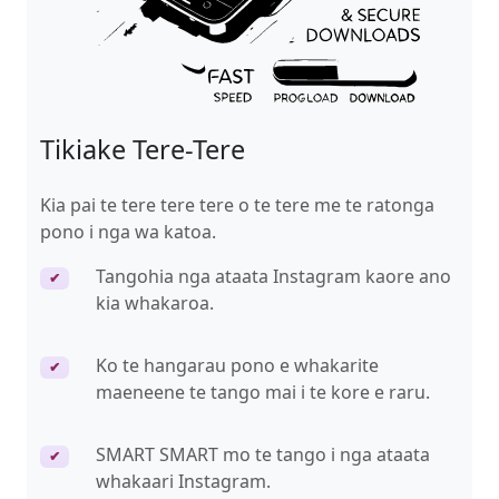
Tikiake Tere-Tere
Kia pai te tere tere tere o te tere me te ratonga
pono i nga wa katoa.
Tangohia nga ataata Instagram kaore ano
✔
kia whakaroa.
Ko te hangarau pono e whakarite
✔
maeneene te tango mai i te kore e raru.
SMART SMART mo te tango i nga ataata
✔
whakaari Instagram.