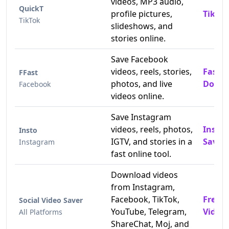
videos, MP3 audio,
QuickT
profile pictures,
TikTok
TikTok
slideshows, and
stories online.
Save Facebook
videos, reels, stories,
Fast 
FFast
photos, and live
Downl
Facebook
videos online.
Save Instagram
videos, reels, photos,
Insta
Insto
IGTV, and stories in a
Saver
Instagram
fast online tool.
Download videos
from Instagram,
Facebook, TikTok,
Free 
Social Video Saver
YouTube, Telegram,
Video
All Platforms
ShareChat, Moj, and