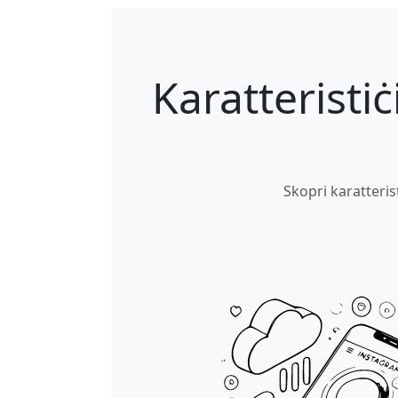
Karatteristi
Skopri karatterist