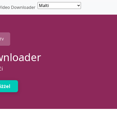
 Video Downloader
TV
wnloader
ċi
iżżel