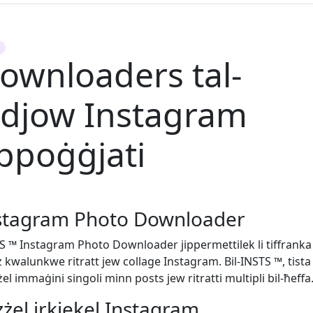
i
ownloaders tal-
idjow Instagram
ppoġġjati
stagram Photo Downloader
S ™ Instagram Photo Downloader jippermettilek li tiffranka
z kwalunkwe ritratt jew collage Instagram. Bil-INSTS ™, tista
żel immaġini singoli minn posts jew ritratti multipli bil-ħeffa
żżel irkiekel Instagram