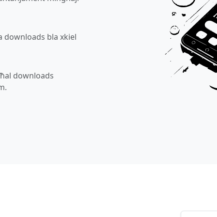
ra downloads bla xkiel
 għal downloads
m.