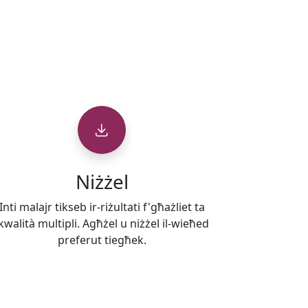
Niżżel
Inti malajr tikseb ir-riżultati f'għażliet ta
kwalità multipli. Agħżel u niżżel il-wieħed
preferut tiegħek.