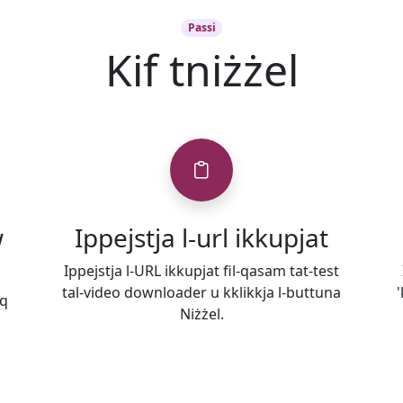
Passi
Kif tniżżel
w
Ippejstja l-url ikkupjat
Ippejstja l-URL ikkupjat fil-qasam tat-test
tal-video downloader u kklikkja l-buttuna
'
eq
Niżżel.