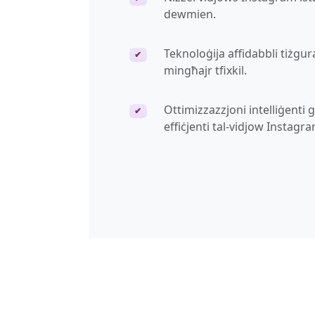
dewmien.
Teknoloġija affidabbli tiżgu
✔
mingħajr tfixkil.
Ottimizzazzjoni intelliġenti
✔
effiċjenti tal-vidjow Instagra