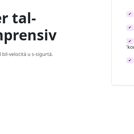
 tal-
✔
✔
mprensiv
✔
'ko
 bil-veloċità u s-sigurtà.
✔