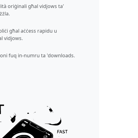
tà oriġinali għal vidjows ta'
żżla.
liċi għal aċċess rapidu u
l vidjows.
joni fuq in-numru ta 'downloads.