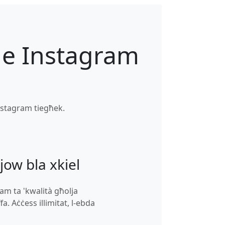
ine Instagram
 Instagram tiegħek.
djow bla xkiel
am ta 'kwalità għolja
a. Aċċess illimitat, l-ebda