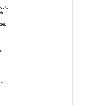
ws ta
ek
iel.
o
r
hout
 ™