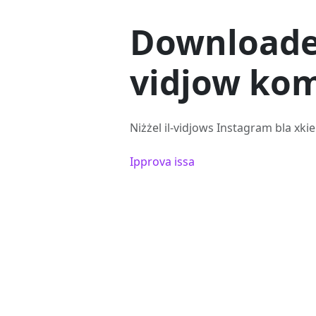
Downloader
vidjow ko
Niżżel il-vidjows Instagram bla xkiel
Ipprova issa