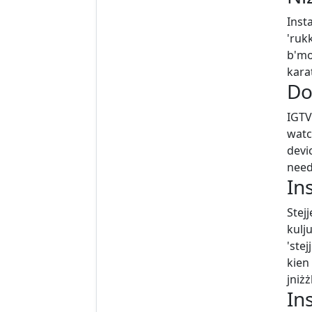
Inst
'ruk
b'mod
karat
Do
IGTV
watc
devi
need
In
Stej
kulju
'ste
kien 
jniżż
In