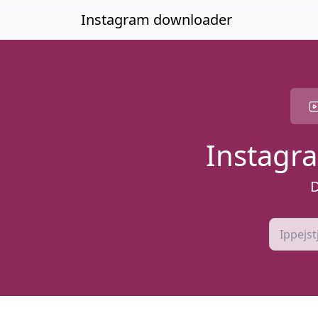
Aqbeż għall-kontenut ewlieni
Instagram downloader
Instagr
D