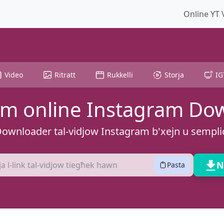
Online YT
Video
Ritratt
Rukkelli
Storja
IG
am online Instagram Do
ownloader tal-vidjow Instagram b'xejn u sempli
N
Pasta