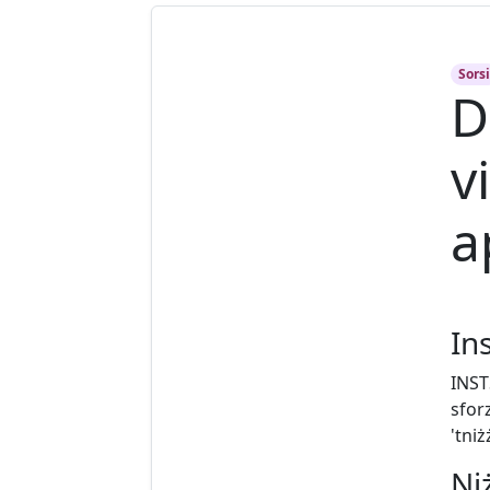
Sors
D
v
a
In
INST
sfor
'tniż
Ni