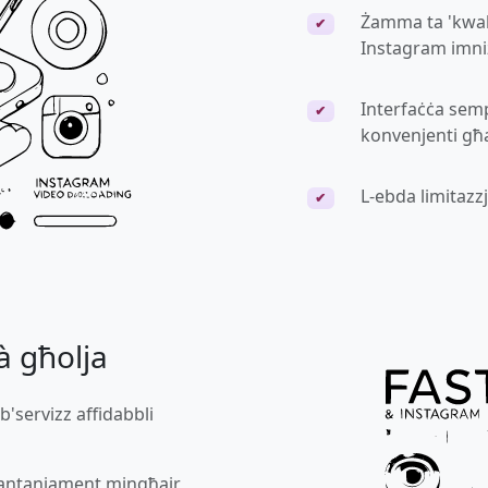
Żamma ta 'kwali
✔
Instagram imni
Interfaċċa semp
✔
konvenjenti għa
L-ebda limitazz
✔
à għolja
 b'servizz affidabbli
tantanjament mingħajr