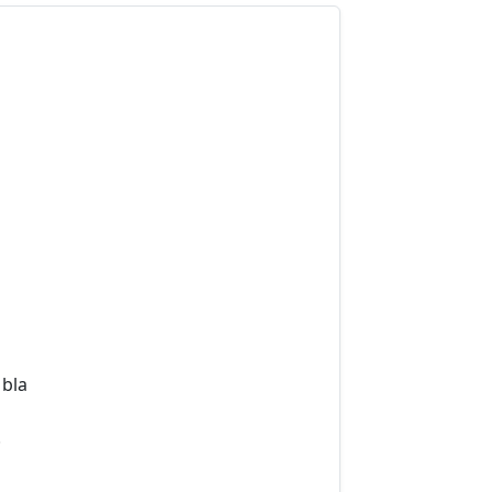
 bla
.