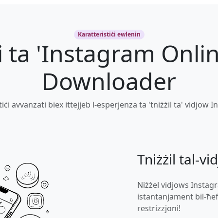
Karatteristiċi ewlenin
ċi ta 'Instagram Onl
Downloader
iċi avvanzati biex ittejjeb l-esperjenza ta 'tniżżil ta' vidjow
Tniżżil tal-vi
Niżżel vidjows Instagr
istantanjament bil-ħeff
restrizzjoni!