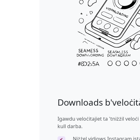
Downloads b'veloċit
Igawdu veloċitajiet ta 'tniżżil veloċi
kull darba.
Niżżel vidjows Instagram is
✔