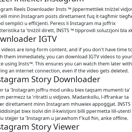
agram Reels Downloader Insts ™ jippermettilek tniżżel vidjo
kelli minn Instagram posts direttament fuq it-tagħmir tiegħ
 sempliċi u effiċjenti. Peress li Instagram ma joffrix
teristika ta 'tniżżil dirett, INSTS ™ tipprovdi soluzzjoni bla xk
wnloader IGTV
 videos are long-form content, and if you don't have time t
h them immediately, you can download IGTV videos to you
ce using Insts™. This ensures you can watch them later wit
ing an internet connection, even if the video gets deleted.
stagram Story Downloader
jer ta 'Instagram joffru mod uniku biex taqsam mumenti ta'
m permezz ta 'ritratti u vidjows. Madankollu, l-iffrankar ta
jjer direttament minn Instagram mhuwiex appoġġjat. INSTS
iddisinjat biex isolvi din il-kwistjoni billi ppermetta lill-utenti
lu stejjer ta 'Instagram u jarawhom f'kull ħin, anke offline.
stagram Story Viewer