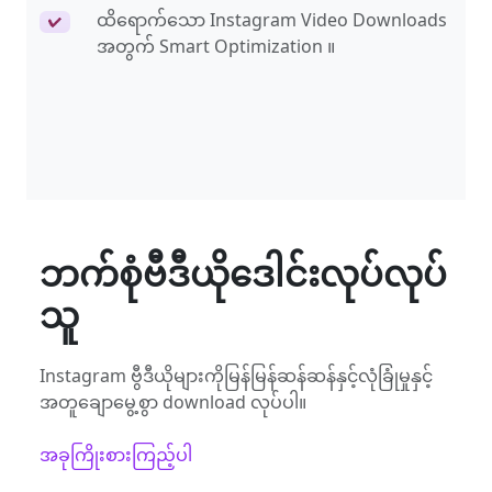
ထိရောက်သော Instagram Video Downloads
✔
အတွက် Smart Optimization ။
ဘက်စုံဗီဒီယိုဒေါင်းလုပ်လုပ်
သူ
Instagram ဗွီဒီယိုများကိုမြန်မြန်ဆန်ဆန်နှင့်လုံခြုံမှုနှင့်
အတူချောမွေ့စွာ download လုပ်ပါ။
အခုကြိုးစားကြည့်ပါ