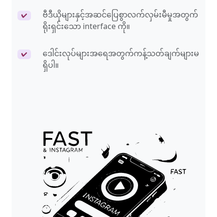
ဗီဒီယိုများနှင့်အဆင်ပြေစွာလက်လှမ်းမီမှုအတွက်
✔
ရိုးရှင်းသော interface ကို။
ဒေါင်းလုပ်များအရေအတွက်ကန့်သတ်ချက်များမ
✔
ရှိပါ။