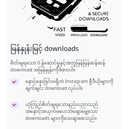
မြန်နှုန်းမြင့် downloads
စိတ်ချရသော 0 န်ဆောင်မှုနှင့်အတူမြန်မြန်ဆန်ဆန်
download အမြန်နှုန်းကိုခံစားပါ။
နှောင့်နှေးခြင်းမရှိဘဲ Instagram ဗွီဒီယိုများကို
✔
ချက်ချင်း download လုပ်ပါ။
ယုံကြည်စိတ်ချရသောနည်းပညာသည်
✔
အနှောင့်အယှက်မပေးဘဲချောမွေ့သော
downloads များကိုသေချာစေသည်။