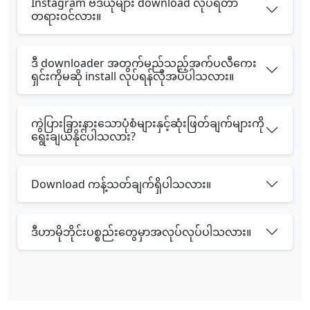
Instagram ဗီဒီယိုများ download လုပ်ရတာ
တရားဝင်လား။
ဒီ downloader အတွက်မည်သည့်အက်ပလီကေး
ရှင်းကိုမဆို install လုပ်ရန်လိုအပ်ပါသလား။
ကွဲပြားခြားနားသောပုံစံများနှင့်ဆုံးဖြတ်ချက်များကို
ရွေးချယ်နိုင်ပါသလား?
Download ကန့်သတ်ချက်ရှိပါသလား။
ဒီဟာမိုဘိုင်းပစ္စည်းတွေမှာအလုပ်လုပ်ပါသလား။