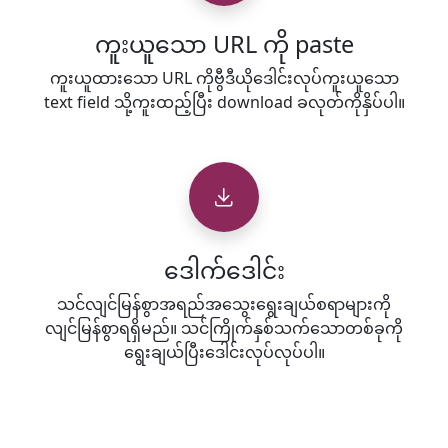
ကူးယူသော URL ကို paste
ကူးယူထားသော URL ကိုဗွီဒီယိုဒေါင်းလုပ်ကူးယူသော
text field သို့ကူးထည့်ပြီး download ခလုတ်ကိုနှိပ်ပါ။
ဒေါက်ဒေါင်း
သင်လျင်မြန်စွာအရည်အသွေးရွေးချယ်စရာများကို
လျင်မြန်စွာရရှိမည်။ သင်ကြိုက်နှစ်သက်သောတစ်ခုကို
ရွေးချယ်ပြီးဒေါင်းလုပ်လုပ်ပါ။