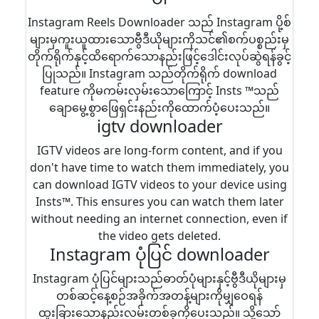
Instagram Reels Downloader သည် Instagram ပို့စ်
များမှကူးယူထားသောဗွီဒီယိုများကိုသင်၏စက်ပစ္စည်းမှ
တိုက်ရိုက်နှင့်ထိရောက်သောနည်းဖြင့်ဒေါင်းလုပ်ဆွဲရန်ခွင့်
ပြုသည်။ Instagram သည်တိုက်ရိုက် download
feature ကိုမကမ်းလှမ်းသောကြောင့် Insts ™သည်
ချောမွေ့စွာဖြေရှင်းနည်းကိုထောက်ပံ့ပေးသည်။
igtv downloader
IGTV videos are long-form content, and if you
don't have time to watch them immediately, you
can download IGTV videos to your device using
Insts™. This ensures you can watch them later
without needing an internet connection, even if
the video gets deleted.
Instagram ပုံပြင် downloader
Instagram ပုံပြင်များသည်ဓာတ်ပုံများနှင့်ဗွီဒီယိုများမှ
တစ်ဆင့်နေ့စဉ်အခိုက်အတန့်များကိုမျှဝေရန်
ထူးခြားသောနည်းလမ်းတစ်ခုကိုပေးသည်။ သို့သော်