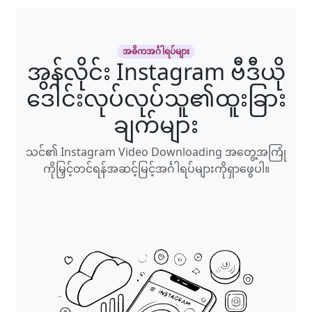
အဓိကအင်္ဂါရပ်များ
အွန်လိုင်း Instagram ဗီဒီယို
ဒေါင်းလုပ်လုပ်သူ၏ထူးခြား
ချက်များ
သင်၏ Instagram Video Downloading အတွေ့အကြုံ
ကိုမြှင့်တင်ရန်အဆင့်မြင့်အင်္ဂါရပ်များကိုရှာဖွေပါ။