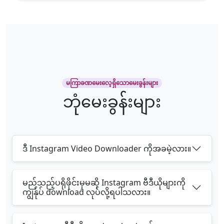
မကြာခဏမေးလေ့ရှိသောမေးခွန်းများ
ဘုံမေးခွန်းများ
ဒီ Instagram Video Downloader ကိုအခမဲ့လား။
မည်သည့်ပရိုဖိုင်းမှမဆို Instagram ဗီဒီယိုများကို
ကျွန်ုပ် download လုပ်လို့ရပါသလား။