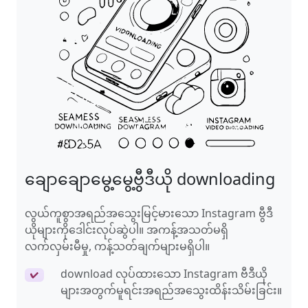
ချောချောမွေ့မွေ့ဗွီဒီယို downloading
လွယ်ကူစွာအရည်အသွေးမြင့်မားသော Instagram ဗွီဒီ
ယိုများကိုဒေါင်းလုပ်ဆွဲပါ။ အကန့်အသတ်မရှိ
လက်လှမ်းမီမှု, ကန့်သတ်ချက်များမရှိပါ။
download လုပ်ထားသော Instagram ဗီဒီယို
✔
များအတွက်မူရင်းအရည်အသွေးထိန်းသိမ်းခြင်း။