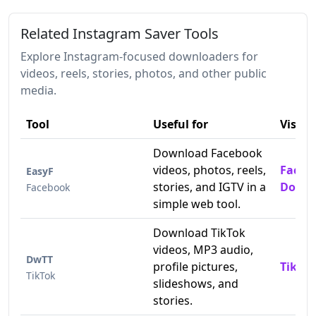
Related Instagram Saver Tools
Explore Instagram-focused downloaders for
videos, reels, stories, photos, and other public
media.
Tool
Useful for
Visit
Download Facebook
videos, photos, reels,
Faceb
EasyF
stories, and IGTV in a
Downl
Facebook
simple web tool.
Download TikTok
videos, MP3 audio,
DwTT
profile pictures,
TikTok
TikTok
slideshows, and
stories.