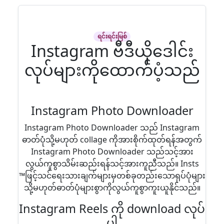
ရင်းရင်းမြစ်
Instagram ဗီဒီယိုဒေါင်း
လုပ်များကိုထောက်ပံ့သည်
Instagram Photo Downloader
Instagram Photo Downloader သည် Instagram
ဓာတ်ပုံသို့မဟုတ် collage ကိုအားစိုက်ထုတ်ရန်အတွက်
Instagram Photo Downloader သည်သင့်အား
လွယ်ကူစွာသိမ်းဆည်းရန်သင့်အားကူညီသည်။ Insts
™ဖြင့်သင်ရေးသားချက်များမှတစ်ခုတည်းသောရုပ်ပုံများ
သို့မဟုတ်ဓာတ်ပုံများစွာကိုလွယ်ကူစွာကူးယူနိုင်သည်။
Instagram Reels ကို download လုပ်
ပါ