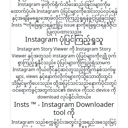
Instagram မှတိုက်ရိုက်သိမ်းဆည်းခြင်းများကိုမ
ထောက်ပံ့ပါ။ Instagram ပုံပြင်များကိုဒေါင်းလုပ်လုပ်ရန်
နှင့်အချိန်မရွေးအော့ဖ်လိုင်းကိုကြည့်ရှုရန်ခွင့်ပြုခြင်းဖြင့်
Insts ™ကိုဖြေရှင်းရန်ဤပြ issue နာကိုဖြေရှင်းရန်ဒီဇိုင်း
ပြုလုပ်ထားသည်။
Instagram ပုံပြင်ကြည့်ရှုသူ
Instagram Story Viewer ကို Instagram Story
Viewer နှင့်အတူသင် instagram ပုံပြင်များကိုလျှို့ဝှက်
စွာကြည့်ရှုနိုင်သည်။ ပုံပြင်များကိုကြည့်ရုံသာမက
Instagram ကိုယ်တိုင်နှင့်ဆင်တူသည့်ကြိုက်နှစ်သက်မှု
များ, views နှင့်နောက်လိုက်များကဲ့သို့သောထိုးထွင်း
သိမြင်မှုကိုပေးသည်။ ထို့အပြင်သင်သည်နောက်ပိုင်းတွင်
ဝင်ရောက်ခွင့်အတွက်သင်၏ device ကိုသင် device ကို
download လုပ်နိုင်ပါတယ်။
Insts ™ - Instagram Downloader
tool ကို
Instagram သည်စက္ကန့်ပိုင်းအတွင်း၌အရည်အသွေးမြင့်