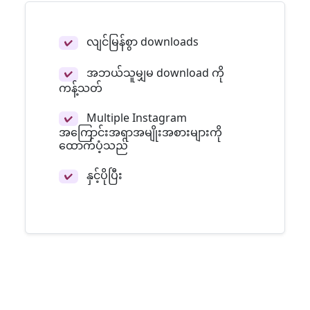
လျင်မြန်စွာ downloads
✔
အဘယ်သူမျှမ download ကို
✔
ကန့်သတ်
Multiple Instagram
✔
အကြောင်းအရာအမျိုးအစားများကို
ထောက်ပံ့သည်
နှင့်ပိုပြီး
✔