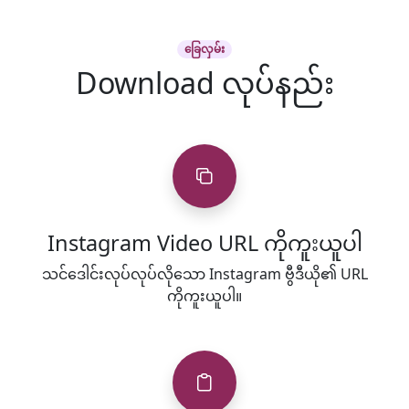
ခြေလှမ်း
Download လုပ်နည်း
Instagram Video URL ကိုကူးယူပါ
သင်ဒေါင်းလုပ်လုပ်လိုသော Instagram ဗွီဒီယို၏ URL
ကိုကူးယူပါ။