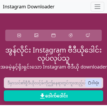
အဓိကအကြောင်းအရာ skip
Instagram Downloader
အွန်လိုင်း Instagram ဗီဒီယိုဒေါင်း
လုပ်လုပ်သူ
အခမဲ့နှင့်ရိုးရှင်းသော Instagram ဗီဒီယို downloader
ငါးပုံး
ဒေါက်ဒေါင်း