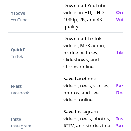
Download YouTube
videos in HD, UHD,
Onlin
YTSave
1080p, 2K, and 4K
Video 
YouTube
quality.
Download TikTok
videos, MP3 audio,
QuickT
profile pictures,
TikTok
TikTok
slideshows, and
stories online.
Save Facebook
videos, reels, stories,
Fast 
FFast
photos, and live
Downl
Facebook
videos online.
Save Instagram
videos, reels, photos,
Insta
Insto
IGTV, and stories in a
Saver
Instagram