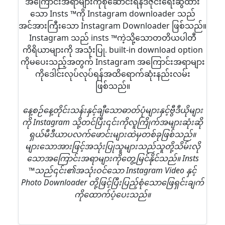
အကြောင်းအရာများကိုစုဆောင်းရန်ဒီဇိုင်းရေးဆွဲထား
သော Insts ™ကို Instagram downloader သည်
အင်အားကြီးသော Instagram Downloader ဖြစ်သည်။
Instagram သည် insts ™ကဲ့သို့သောတတိယပါတီ
ကိရိယာများကို အသုံးပြု. built-in download option
ကိုမပေးသည့်အတွက် Instagram အကြောင်းအရာများ
ကိုဒေါင်းလုပ်လုပ်ရန်အထိရောက်ဆုံးနည်းလမ်း
ဖြစ်သည်။
နေ့စဉ်နေ့တိုင်းသန်းနှင့်ချီသောဓာတ်ပုံများနှင့်ဗွီဒီယိုများ
ကို Instagram သို့တင်ပြီး၎င်းကိုလူကြိုက်အများဆုံးဆို
ရှယ်မီဒီယာပလက်ဖောင်းများထဲမှတစ်ခုဖြစ်သည်။
များသောအားဖြင့်အသုံးပြုသူများသည်သူတို့သိမ်းလို
သောအကြောင်းအရာများကိုတွေ့မြင်နိုင်သည်။ Insts
™သည်၎င်း၏အသုံးဝင်သော Instagram Video နှင့်
Photo Downloader တို့ဖြင့်ပြီးပြည့်စုံသောဖြေရှင်းချက်
ကိုထောက်ပံ့ပေးသည်။