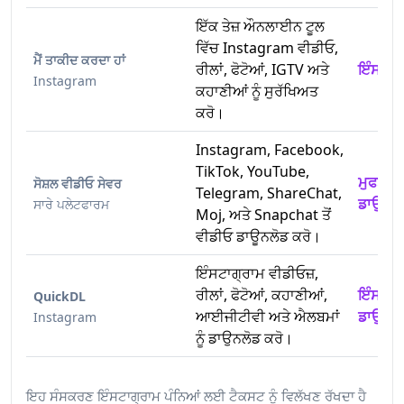
ਇੱਕ ਤੇਜ਼ ਔਨਲਾਈਨ ਟੂਲ
ਵਿੱਚ Instagram ਵੀਡੀਓ,
ਮੈਂ ਤਾਕੀਦ ਕਰਦਾ ਹਾਂ
ਰੀਲਾਂ, ਫੋਟੋਆਂ, IGTV ਅਤੇ
ਇੰਸਟਾਗ
Instagram
ਕਹਾਣੀਆਂ ਨੂੰ ਸੁਰੱਖਿਅਤ
ਕਰੋ।
Instagram, Facebook,
TikTok, YouTube,
ਮੁਫਤ ਇ
ਸੋਸ਼ਲ ਵੀਡੀਓ ਸੇਵਰ
Telegram, ShareChat,
ਡਾਉਨਲੋ
ਸਾਰੇ ਪਲੇਟਫਾਰਮ
Moj, ਅਤੇ Snapchat ਤੋਂ
ਵੀਡੀਓ ਡਾਊਨਲੋਡ ਕਰੋ।
ਇੰਸਟਾਗ੍ਰਾਮ ਵੀਡੀਓਜ਼,
ਰੀਲਾਂ, ਫੋਟੋਆਂ, ਕਹਾਣੀਆਂ,
ਇੰਸਟਾਗ
QuickDL
ਆਈਜੀਟੀਵੀ ਅਤੇ ਐਲਬਮਾਂ
ਡਾਉਨਲੋ
Instagram
ਨੂੰ ਡਾਉਨਲੋਡ ਕਰੋ।
ਇਹ ਸੰਸਕਰਣ ਇੰਸਟਾਗ੍ਰਾਮ ਪੰਨਿਆਂ ਲਈ ਟੈਕਸਟ ਨੂੰ ਵਿਲੱਖਣ ਰੱਖਦਾ ਹੈ