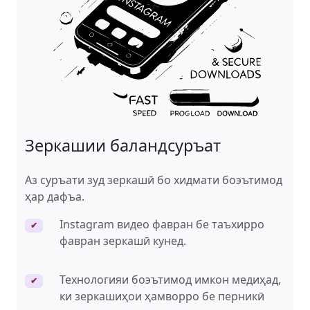
Зеркашии баландсуръат
Аз суръати зуд зеркашӣ бо хидмати боэътимод
ҳар дафъа.
Instagram видео фавран бе таъхирро
✔
фавран зеркашӣ кунед.
Технологияи боэътимод имкон медиҳад,
✔
ки зеркашиҳои ҳамворро бе перникӣ