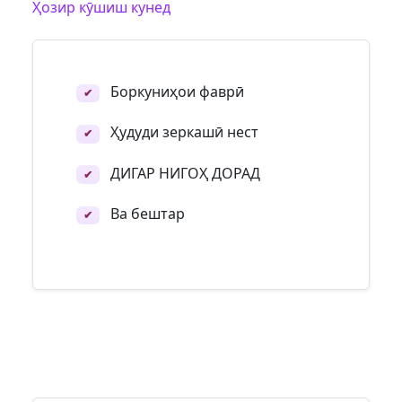
Ҳозир кӯшиш кунед
Боркуниҳои фаврӣ
✔
Ҳудуди зеркашӣ нест
✔
ДИГАР НИГОҲ ДОРАД
✔
Ва бештар
✔