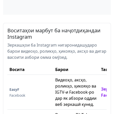
Воситаҳои марбут ба наҷотдиҳандаи
Instagram
Зеркашҳои ба Instagram нигаронидашударо
барои видеоҳо, роликҳо, ҳикояҳо, аксҳо ва дигар
васоити ахбори омма омӯзед.
Восита
Барои
Ташр
Видеоҳо, аксҳо,
роликҳо, ҳикояҳо ва
Зерк
EasyF
IGTV-и Facebook-ро
Faceb
Facebook
дар як абзори оддии
веб зеркашӣ кунед.