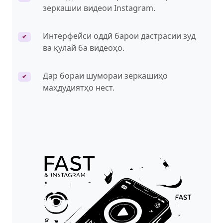
зеркашии видеои Instagram.
Интерфейси оддӣ барои дастрасии зуд
✔
ва қулай ба видеоҳо.
Дар бораи шумораи зеркашиҳо
✔
маҳдудиятҳо нест.