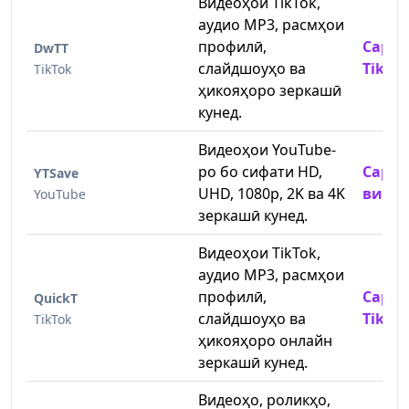
Видеоҳои TikTok,
аудио MP3, расмҳои
профилӣ,
Сарф
DwTT
слайдшоуҳо ва
TikTo
TikTok
ҳикояҳоро зеркашӣ
кунед.
Видеоҳои YouTube-
ро бо сифати HD,
Сарф
YTSave
UHD, 1080p, 2K ва 4K
видео
YouTube
зеркашӣ кунед.
Видеоҳои TikTok,
аудио MP3, расмҳои
профилӣ,
Сарф
QuickT
слайдшоуҳо ва
TikTo
TikTok
ҳикояҳоро онлайн
зеркашӣ кунед.
Видеоҳо, роликҳо,