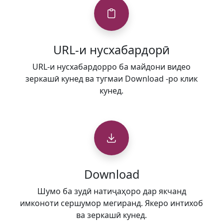
URL-и нусхабардорӣ
URL-и нусхабардорро ба майдони видео
зеркашӣ кунед ва тугмаи Download -ро клик
кунед.
Download
Шумо ба зудӣ натиҷаҳоро дар якчанд
имконоти сершумор мегиранд. Якеро интихоб
ва зеркашӣ кунед.