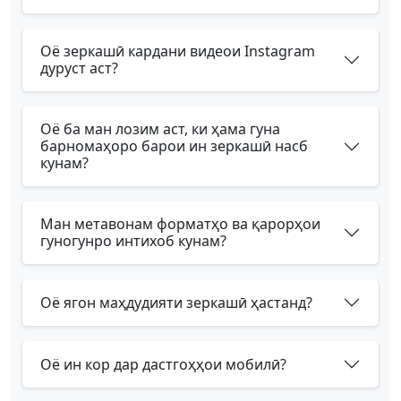
Оё зеркашӣ кардани видеои Instagram
дуруст аст?
Оё ба ман лозим аст, ки ҳама гуна
барномаҳоро барои ин зеркашӣ насб
кунам?
Ман метавонам форматҳо ва қарорҳои
гуногунро интихоб кунам?
Оё ягон маҳдудияти зеркашӣ ҳастанд?
Оё ин кор дар дастгоҳҳои мобилӣ?