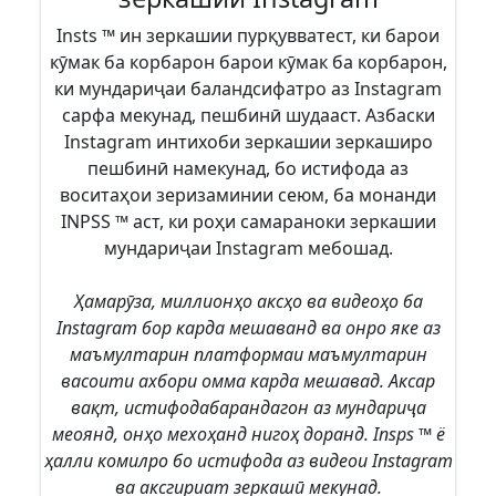
Insts ™ ин зеркашии пурқувватест, ки барои
кӯмак ба корбарон барои кӯмак ба корбарон,
ки мундариҷаи баландсифатро аз Instagram
сарфа мекунад, пешбинӣ шудааст. Азбаски
Instagram интихоби зеркашии зеркаширо
пешбинӣ намекунад, бо истифода аз
воситаҳои зеризаминии сеюм, ба монанди
INPSS ™ аст, ки роҳи самараноки зеркашии
мундариҷаи Instagram мебошад.
Ҳамарӯза, миллионҳо аксҳо ва видеоҳо ба
Instagram бор карда мешаванд ва онро яке аз
маъмултарин платформаи маъмултарин
васоити ахбори омма карда мешавад. Аксар
вақт, истифодабарандагон аз мундариҷа
меоянд, онҳо мехоҳанд нигоҳ доранд. Insps ™ ё
ҳалли комилро бо истифода аз видеои Instagram
ва аксгириат зеркашӣ мекунад.