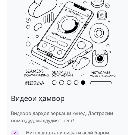
Видеои ҳамвор
Видеоро дарҳол зеркашӣ кунед. Дастрасии
номаҳдуд, маҳдудият нест!
Нигоҳ доштани сифати аслӣ барои
✔