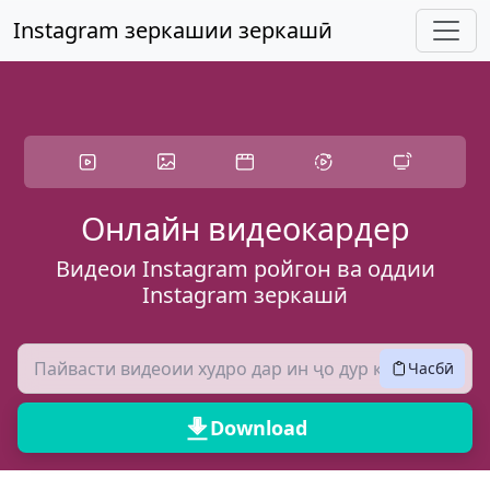
Гузаштан ба мундариҷаи асосӣ
Instagram зеркашии зеркашӣ
Онлайн видеокардер
Видеои Instagram ройгон ва оддии
Instagram зеркашӣ
Часбӣ
Download