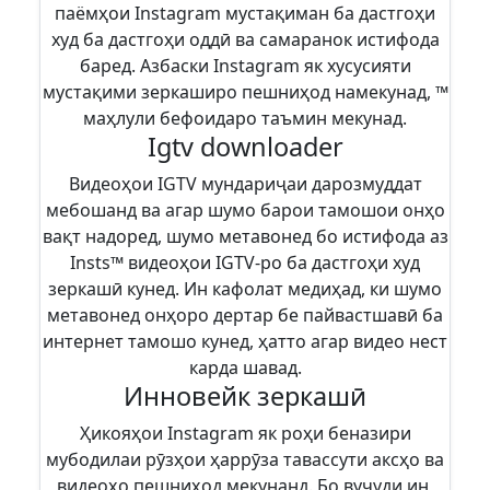
паёмҳои Instagram мустақиман ба дастгоҳи
худ ба дастгоҳи оддӣ ва самаранок истифода
баред. Азбаски Instagram як хусусияти
мустақими зеркаширо пешниҳод намекунад, ™
маҳлули бефоидаро таъмин мекунад.
Igtv downloader
Видеоҳои IGTV мундариҷаи дарозмуддат
мебошанд ва агар шумо барои тамошои онҳо
вақт надоред, шумо метавонед бо истифода аз
Insts™ видеоҳои IGTV-ро ба дастгоҳи худ
зеркашӣ кунед. Ин кафолат медиҳад, ки шумо
метавонед онҳоро дертар бе пайвастшавӣ ба
интернет тамошо кунед, ҳатто агар видео нест
карда шавад.
Инновейк зеркашӣ
Ҳикояҳои Instagram як роҳи беназири
мубодилаи рӯзҳои ҳаррӯза тавассути аксҳо ва
видеоҳо пешниҳод мекунанд. Бо вуҷуди ин,