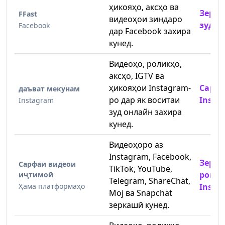
ҳикояҳо, аксҳо ва
Зерк
FFast
видеоҳои зиндаро
зуди 
Facebook
дар Facebook захира
кунед.
Видеоҳо, роликҳо,
аксҳо, IGTV ва
ҳикояҳои Instagram-
Сарф
даъват мекунам
ро дар як воситаи
Insta
Instagram
зуд онлайн захира
кунед.
Видеоҳоро аз
Instagram, Facebook,
Зерк
Сарфаи видеои
TikTok, YouTube,
ройго
иҷтимоӣ
Telegram, ShareChat,
Ҳама платформаҳо
Insta
Moj ва Snapchat
зеркашӣ кунед.