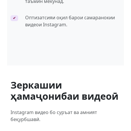
таъмин мекунад.
Оптизатсияи оқил барои самаранокии
✔
видеои Instagram.
Зеркашии
ҳамаҷонибаи видеоӣ
Instagram видео бо суръат ва амният
беқурбшавӣ.