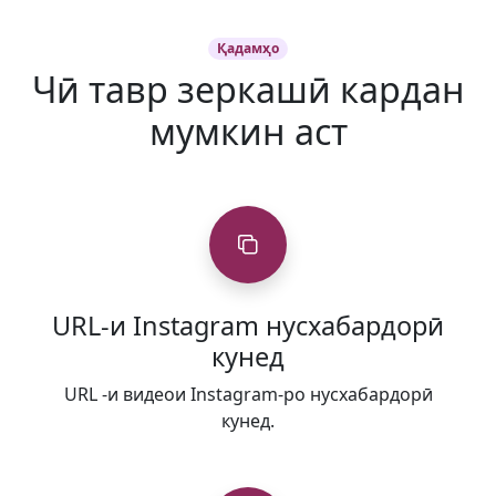
Қадамҳо
Чӣ тавр зеркашӣ кардан
мумкин аст
URL-и Instagram нусхабардорӣ
кунед
URL -и видеои Instagram-ро нусхабардорӣ
кунед.