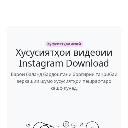
Хусусиятҳои асосӣ
Хусусиятҳои видеоии
Instagram Download
Барои баланд бардоштани боргирии таҷрибаи
зеркашии шумо хусусиятҳои пешрафтаро
кашф кунед.