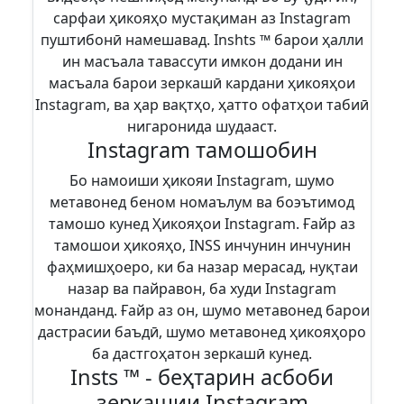
сарфаи ҳикояҳо мустақиман аз Instagram
пуштибонӣ намешавад. Inshts ™ барои ҳалли
ин масъала тавассути имкон додани ин
масъала барои зеркашӣ кардани ҳикояҳои
Instagram, ва ҳар вақтҳо, ҳатто офатҳои табиӣ
нигаронида шудааст.
Instagram тамошобин
Бо намоиши ҳикояи Instagram, шумо
метавонед беном номаълум ва боэътимод
тамошо кунед Ҳикояҳои Instagram. Ғайр аз
тамошои ҳикояҳо, INSS инчунин инчунин
фаҳмишҳоеро, ки ба назар мерасад, нуқтаи
назар ва пайравон, ба худи Instagram
монанданд. Ғайр аз он, шумо метавонед барои
дастрасии баъдӣ, шумо метавонед ҳикояҳоро
ба дастгоҳатон зеркашӣ кунед.
Insts ™ - беҳтарин асбоби
зеркашии Instagram