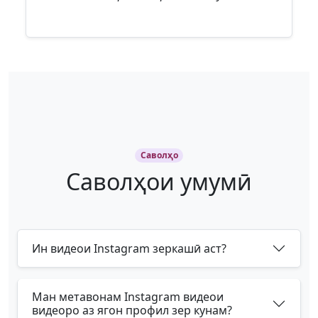
Саволҳо
Саволҳои умумӣ
Ин видеои Instagram зеркашӣ аст?
Ман метавонам Instagram видеои
видеоро аз ягон профил зер кунам?