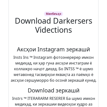
Манбаъҳо
Download Darkersers
Vidections
Аксҳои Instagram зеркашӣ
Insts Ins ™ Instagram фотоэнеререр имкон
медиҳад, ки ҳар гуна аксҳои инстаграм ё
коллажро наҷот диҳед. Бо INTSS ™ ё шумо
метавонед тасвирҳои яквақта аз паёмҳо ё
аксҳои сершуморро бо осонӣ зеркашӣ кунед.
Download зеркашӣ
Instrs ™ ITERARARM RESERER Ба шумо имкон
медиҳад, ки зеркашии видеоҳои худро аз