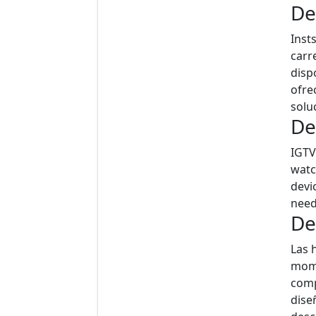
De
Inst
carr
disp
ofre
solu
De
IGTV
watc
devi
need
De
Las 
mome
comp
dise