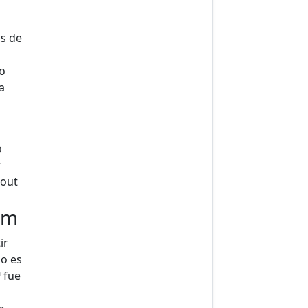
s de
o
a
o
r
hout
am
ir
no es
 fue