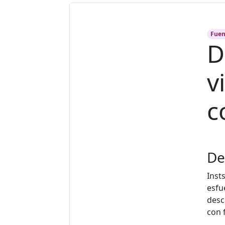
Fuen
D
v
c
De
Inst
esfu
desc
con f