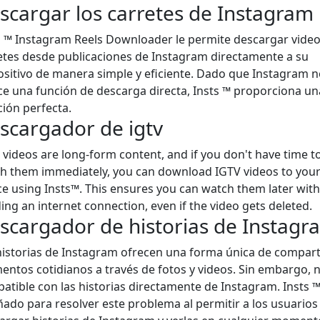
scargar los carretes de Instagram
s ™ Instagram Reels Downloader le permite descargar video
etes desde publicaciones de Instagram directamente a su
ositivo de manera simple y eficiente. Dado que Instagram n
ce una función de descarga directa, Insts ™ proporciona un
ción perfecta.
scargador de igtv
 videos are long-form content, and if you don't have time t
h them immediately, you can download IGTV videos to you
ce using Insts™. This ensures you can watch them later wit
ing an internet connection, even if the video gets deleted.
scargador de historias de Instagr
historias de Instagram ofrecen una forma única de compart
ntos cotidianos a través de fotos y videos. Sin embargo, 
atible con las historias directamente de Instagram. Insts ™
ñado para resolver este problema al permitir a los usuarios