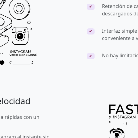
Retención de ca
✔
descargados de
Interfaz simple
✔
conveniente a v
No hay limitac
✔
elocidad
ga rápidas con un
agram al instante sin