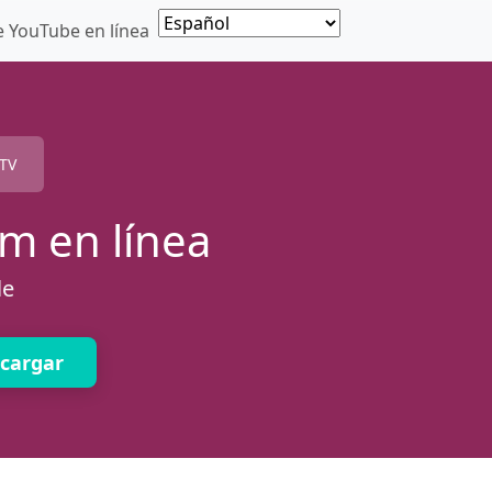
 YouTube en línea
TV
m en línea
le
cargar