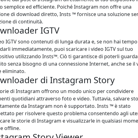
 semplice ed efficiente. Poiché Instagram non offre una
ione di download diretto, Insts ™ fornisce una soluzione se
zione di continuità.
wnloader IGTV
deo IGTV sono contenuti di lunga durata e, se non hai tempo
darli immediatamente, puoi scaricare i video IGTV sul tuo
sitivo utilizzando Insts™. Ciò ti garantisce di poterli guarda
ito senza bisogno di una connessione Internet, anche se il 
e eliminato.
wnloader di Instagram Story
torie di Instagram offrono un modo unico per condividere
nti quotidiani attraverso foto e video. Tuttavia, salvare sto
ttamente da Instagram non è supportato. Insts ™ è stato
ettato per risolvere questo problema consentendo agli uten
icare le storie di Instagram e visualizzarle in qualsiasi mom
 offline.
stagram Story Viewer