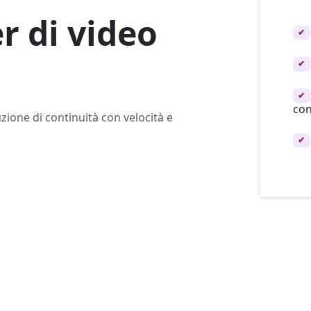
 di video
✔
✔
✔
con
ione di continuità con velocità e
✔