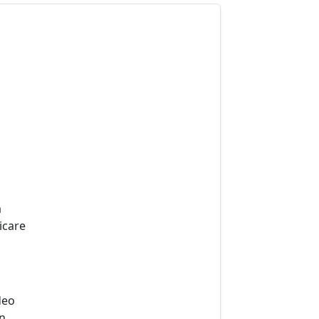
a
icare
deo
in