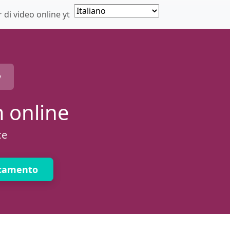
di video online yt
v
 online
ce
icamento