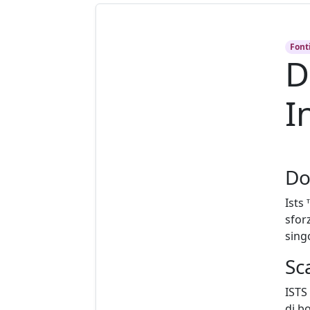
Font
D
I
Do
Ists
sfor
sing
Sc
ISTS
di b