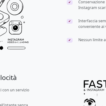
Conservazione d
✔
Instagram scari
Interfaccia sem
✔
conveniente ai 
Nessun limite 
✔
locità
i con un servizio
all'istante senza