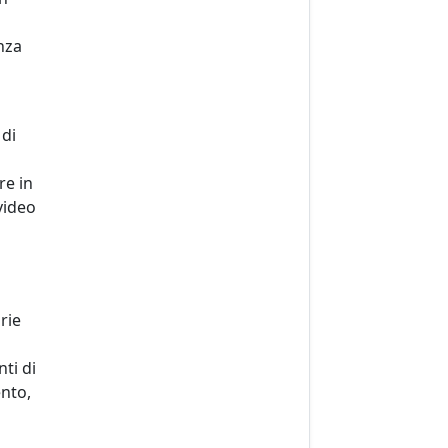
nza
 di
re in
video
rie
ti di
ento,