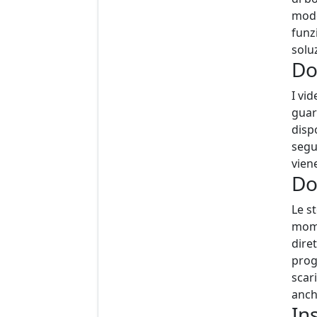
modo
funz
solu
Do
I vi
guar
dispo
segu
vien
Do
Le s
mome
dire
prog
scar
anche
In