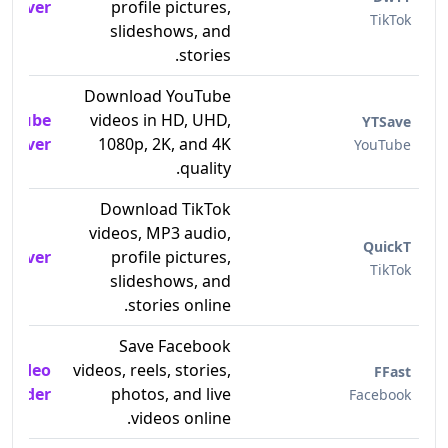
o Saver
profile pictures,
TikTok
slideshows, and
stories.
Download YouTube
ouTube
videos in HD, UHD,
YTSave
o Saver
1080p, 2K, and 4K
YouTube
quality.
Download TikTok
videos, MP3 audio,
QuickT
o Saver
profile pictures,
TikTok
slideshows, and
stories online.
Save Facebook
 Video
videos, reels, stories,
FFast
loader
photos, and live
Facebook
videos online.