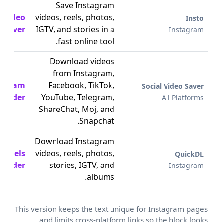
Save Instagram
 Video
videos, reels, photos,
Insto
Saver
IGTV, and stories in a
Instagram
fast online tool.
Download videos
from Instagram,
tagram
Facebook, TikTok,
Social Video Saver
loader
YouTube, Telegram,
All Platforms
ShareChat, Moj, and
Snapchat.
Download Instagram
 Reels
videos, reels, photos,
QuickDL
loader
stories, IGTV, and
Instagram
albums.
This version keeps the text unique for Instagram pages
and limits cross-platform links so the block looks